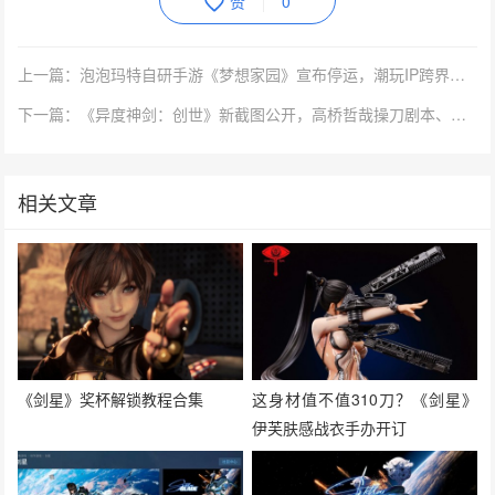
赞
0
上一篇：泡泡玛特自研手游《梦想家园》宣布停运，潮玩IP跨界游戏阶段性失利
下一篇：《异度神剑：创世》新截图公开，高桥哲哉操刀剧本、光田康典配乐、2027年发售
相关文章
《剑星》奖杯解锁教程合集
这身材值不值310刀？《剑星》
伊芙肤感战衣手办开订