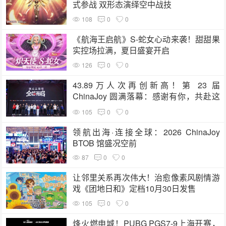
式参战 双形态演绎空中战技
108
0
0
《航海王启航》S-蛇女心动来袭！甜甜果
实控场拉满，夏日盛宴开启
126
0
0
43.89万人次再创新高！第 23 届
ChinaJoy 圆满落幕：感谢有你，共赴这
场“与 AI 同游”的盛夏之约
105
0
0
领航出海·连接全球：2026 ChinaJoy
BTOB 馆盛况空前
87
0
0
让邻里关系再次伟大！治愈像素风剧情游
戏《团地日和》定档10月30日发售
105
0
0
烽火燃申城！PUBG PGS7-9上海开赛，