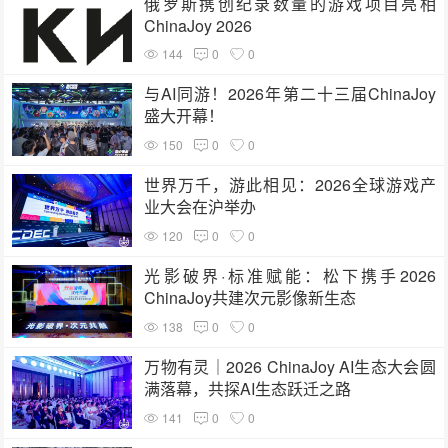
俄罗斯携创纪录数量的游戏项目亮相
ChinaJoy 2026
144
0
0
与AI同游！2026年第二十三届ChinaJoy
盛大开幕！
150
0
0
世界万千，游此相见：2026全球游戏产
业大会在沪举办
120
0
0
光影破界·标准赋能：松下携手2026
ChinaJoy共建次元影像新生态
138
0
0
万物有灵｜2026 ChinaJoy AI生态大会圆
满落幕，共探AI生态跃迁之路
141
0
0