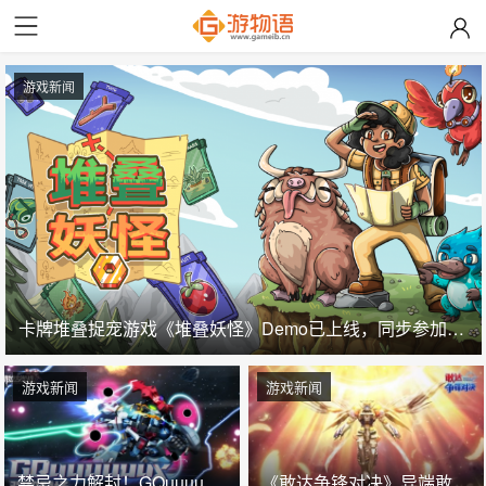
游戏新闻
卡牌堆叠捉宠游戏《堆叠妖怪》Demo已上线，同步参加Steam新品节与核聚变·深圳站
游戏新闻
游戏新闻
禁忌之力解封！GQuuuuuuX正式降临万代《敢达决战》！
《敢达争锋对决》异端敢达金色机天照正式参战 双形态演绎空中战技