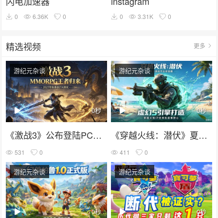
闪电加速器
instagram
0
6.36K
0
0
3.31K
0
精选视频
更多
游纪元杂谈
游纪元杂谈
0秒
0秒
《激战3》公布登陆PC和PS5：MMORPG王者归来，2027年秋季BETA测试。
《穿越火线：潜伏》夏日游戏节全球首曝：虚幻5打造，穿越火线IP的单机叙事野心
531
0
411
0
游纪元杂谈
游纪元杂谈
0秒
0秒