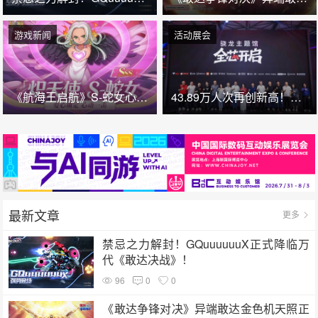
游戏新闻
活动展会
《航海王启航》S-蛇女心动来袭！甜甜果实控场拉满，夏日盛宴开启
43.89万人次再创新高！第 23 届 ChinaJoy 圆满落幕：感谢有你，共赴这场“与 AI 同游”的盛夏之约
最新文章
更多
禁忌之力解封！GQuuuuuuX正式降临万
代《敢达决战》！
96
0
0
《敢达争锋对决》异端敢达金色机天照正