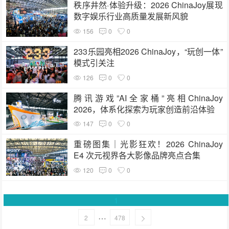
秩序井然·体验升级：2026 ChinaJoy展现
数字娱乐行业高质量发展新风貌
156
0
0
233乐园亮相2026 ChinaJoy，“玩创一体”
模式引关注
126
0
0
腾讯游戏”AI全家桶”亮相ChinaJoy
2026，体系化探索为玩家创造前沿体验
147
0
0
重磅图集｜光影狂欢！2026 ChinaJoy
E4 次元视界各大影像品牌亮点合集
120
0
0
1
…
2
478