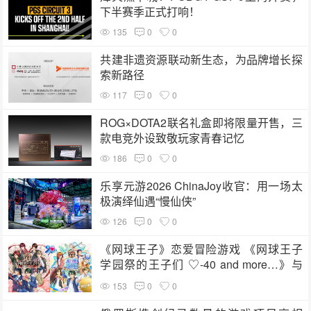
下半赛季正式打响！
135
0
0
共建非遗资源联动新生态，为品牌增长探
索新路径
117
0
0
ROG×DOTA2联名礼盒即将限量开售，三
款电竞外设致敬玩家青春记忆
186
0
0
乐享元游2026 ChinaJoy收官：用一场太
极演绎仙遇“慢仙侠”
126
0
0
《网球王子》恋爱冒险游戏 《网球王子
学园祭的王子们 ♡-40 and more…》与
《网球王子 心跳求生 Tie break
153
0
0
♡game》发售