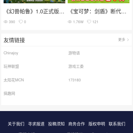
《幻兽帕鲁》1.0正式版锁定7月10日上线：怪物养成+开放世界
《宝可梦：剑盾》断代被证实？历代御三家只剩这一只！
390
0
1.76W
121
友情链接
更多
Chinajoy
游物语
玩神联盟
游戏工委
太阳花MCN
173183
搞趣网
关于我们
寻求报道
投稿须知
商务合作
版权申明
联系我们