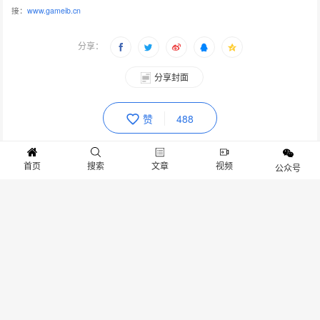
接：
www.gameib.cn
分享：
分享封面
赞
488
上一篇：版权申明
首页
搜索
文章
视频
公众号
下一篇：《怪物猎人：世界》PC版无脑超解盾斧配装分享
抱歉，评论已关闭！
关于我们
寻求报道
投稿须知
商务合作
版权申明
联系我们