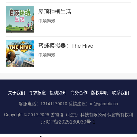
屋顶种植生活
电脑游戏
蜜蜂模拟器：The Hive
电脑游戏
关于我们
寻求报道
投稿须知
商务合作
版权申明
联系我们
客服电话：13141170010 反馈建议：m@gameib.cn
Copyright © 2012-2025
游物语（北京）科技有限公司
.保留所有权利
京ICP备2025130030号
-1