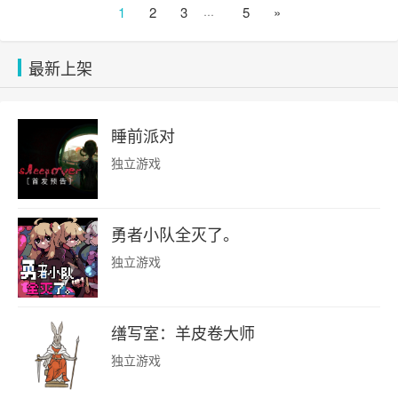
1
2
3
5
»
…
最新上架
睡前派对
独立游戏
勇者小队全灭了。
独立游戏
缮写室：羊皮卷大师
独立游戏