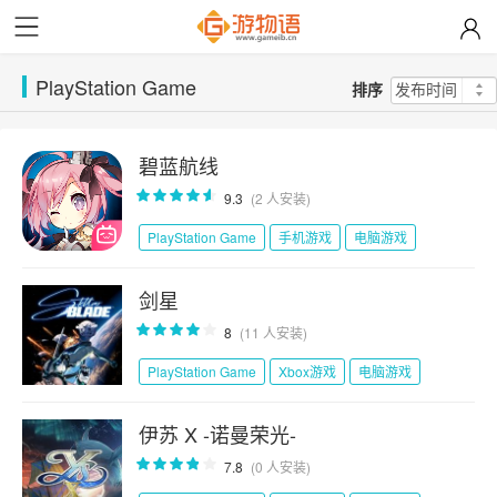
PlayStation Game
排序
碧蓝航线
9.3
(2 人安装)
PlayStation Game
手机游戏
电脑游戏
剑星
8
(11 人安装)
PlayStation Game
Xbox游戏
电脑游戏
伊苏 X -诺曼荣光-
7.8
(0 人安装)