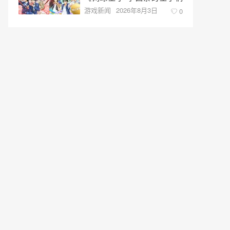
游戏新闻
2026年8月3日
♡-40 and more…》与《网球
0
王子 心跳求生 Tie break
♡game》发售