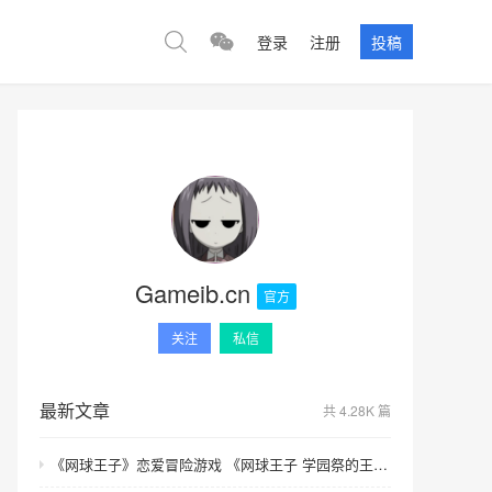
登录
注册
投稿
Gameib.cn
官方
关注
私信
最新文章
共 4.28K 篇
《网球王子》恋爱冒险游戏 《网球王子 学园祭的王子们 ♡-40 and more…》与《网球王子 心跳求生 Tie break ♡game》发售