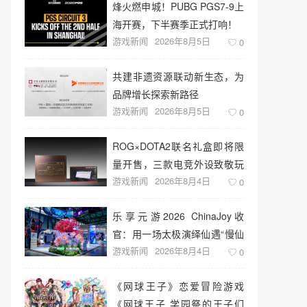
烽火燃申城！PUBG PGS7-9上
海开赛，下半赛季正式打响！
游戏新闻
2026年8月5日
0
共建非遗资源联动新生态，为
品牌增长探索新路径
游戏新闻
2026年8月5日
0
ROG×DOTA2联名礼盒即将限
量开售，三款电竞外设致敬玩
游戏新闻
2026年8月4日
家青春记忆
0
乐享元游2026 ChinaJoy收
官：用一场太极演绎仙遇“慢仙
游戏新闻
2026年8月4日
侠”
0
《网球王子》恋爱冒险游戏
《网球王子 学园祭的王子们