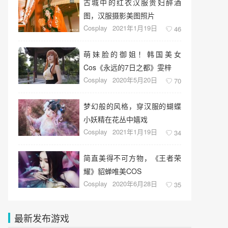
古城中的红衣汉服贵妇醉酒
图，汉服摄影美图照片
Cosplay
2021年1月19日
46
萌妹脸的御姐！韩国美女
Cos《永远的7日之都》雯梓
Cosplay
2020年5月20日
70
梦幻般的风格，穿汉服的蝴蝶
小妖精在花丛中嬉戏
Cosplay
2021年1月19日
34
简直美得不可方物，《王者荣
耀》貂蝉唯美COS
Cosplay
2020年6月28日
35
最新发布游戏