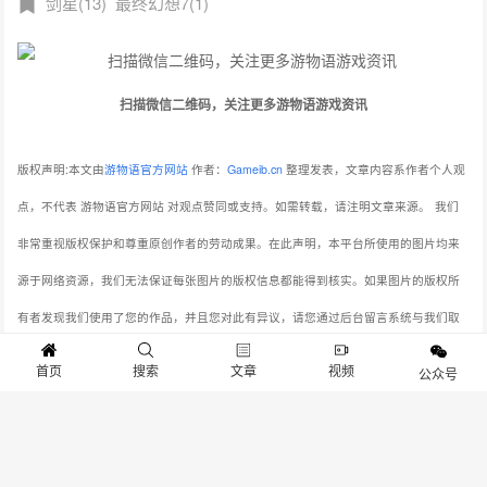
剑星(13)
最终幻想7(1)
扫描微信二维码，关注更多游物语游戏资讯
版权声明:本文由
游物语官方网站
作者：
Gameib.cn
整理发表，文章内容系作者个人观
点，不代表 游物语官方网站 对观点赞同或支持。如需转载，请注明文章来源。
我们
非常重视版权保护和尊重原创作者的劳动成果。在此声明，本平台所使用的图片均来
源于网络资源，我们无法保证每张图片的版权信息都能得到核实。如果图片的版权所
有者发现我们使用了您的作品，并且您对此有异议，请您通过后台留言系统与我们取
得联系。我们将在收到通知后，立即对相关图片进行审查，并在确认版权问题后，第
首页
搜索
文章
视频
公众号
一时间采取相应的处理措施，包括但不限于删除图片、向版权所有者致歉等。本站连
接：
www.gameib.cn
分享：