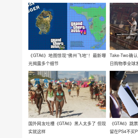
《GTA6》地图惊现“佛州飞地”！最新曝
Take-Two
光揭露多个细节
日购物季全球
国外网友吐槽《GTA6》黑人太多了 但现
《GTA6》跳
实就这样
留在PS4不买P