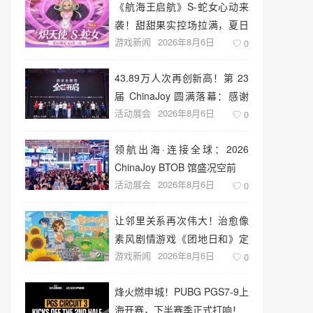
《航海王启航》S-蛇女心动来
袭！甜甜果实控场拉满，夏日
游戏新闻
2026年8月6日
盛宴开启
0
43.89万人次再创新高！第 23
届 ChinaJoy 圆满落幕：感谢
活动展会
2026年8月6日
有你，共赴这场“与 AI 同游”的
0
盛夏之约
领航出海·连接全球：2026
ChinaJoy BTOB 馆盛况空前
活动展会
2026年8月6日
0
让邻里关系再次伟大！治愈像
素风剧情游戏《团地日和》定
游戏新闻
2026年8月6日
档10月30日发售
0
烽火燃申城！PUBG PGS7-9上
海开赛，下半赛季正式打响！