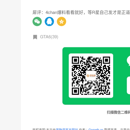
犀评：4chan爆料看看就好，等R星自己发才是正
GTA6(39)
扫描微信二维
版权声明:本文由
游物语官方网站
作者：
Gameib.cn
整理发表，文章内