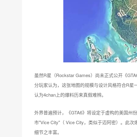
虽然R星（Rockstar Games）尚未正式公开
分玩家认为，这张地图的规模与设计风格符合R星
认为4chan上的爆料历来真假难辨。
外界普遍预计，《GTA6》将设定于虚构的美国州份"
市"Vice City"（ Vice City，类似于迈
细节之丰富。