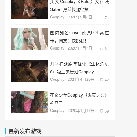
美女Cosplay《Fate》女仆装
Saber 黑丝长腿很撩
Cosplay
2020年5月8日
71
国内知名Coser还原LOL索拉
卡，网友：快奶我！
Cosplay
2020年7月7日
61
几乎神还原年轻化《生化危机
8》吸血鬼贵妇Cosplay
Cosplay
2021年4月29日
42
不良少年Cosplay《鬼灭之刃》
祢豆子
Cosplay
2020年1月17日
59
最新发布游戏