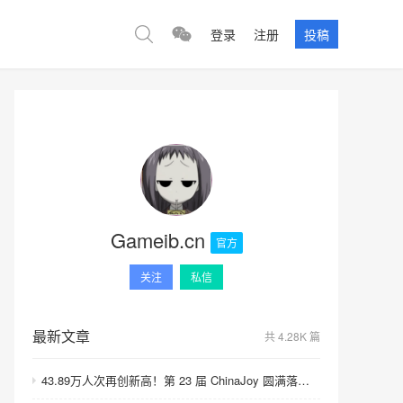
登录
注册
投稿
Gameib.cn
官方
关注
私信
最新文章
共 4.28K 篇
43.89万人次再创新高！第 23 届 ChinaJoy 圆满落幕：感谢有你，共赴这场“与 AI 同游”的盛夏之约