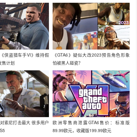
确认《侠盗猎车手VI》维持假
《GTA6》疑似大改2023预告角色形象
发售计划
怕被黑人碰瓷？
票对索尼打击最大 很多用户
欧洲零售商泄露GTA6售价：标准版
S5
89.99欧元，收藏版199.99欧元