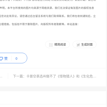
声明，本平台所使用的图片均来源于网络资源，我们无法保证每张图片的版权信息
且您对此有异议，请您通过后台留言系统与我们取得联系。我们将在收到通知后，立
处理措施，包括但不限于删除图片、向版权所有者致歉等。本站连接：
精简阅读
生成封面
赞
0
：地平线6》在线破新高！30万玩家称霸赛车游戏
下一篇：卡普空表态AI做不了《怪物猎人》和《生化危机》 但能替人加班