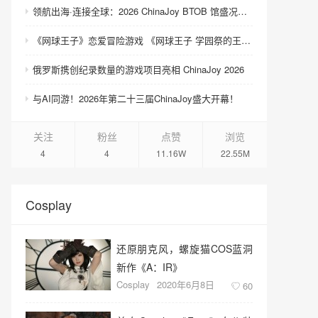
领航出海·连接全球：2026 ChinaJoy BTOB 馆盛况空前
《网球王子》恋爱冒险游戏 《网球王子 学园祭的王子们 ♡-40 and more…》与《网球王子 心跳求生 Tie break ♡game》发售
俄罗斯携创纪录数量的游戏项目亮相 ChinaJoy 2026
与AI同游！2026年第二十三届ChinaJoy盛大开幕！
关注
粉丝
点赞
浏览
4
4
11.16W
22.55M
Cosplay
还原朋克风，螺旋猫COS蓝洞
新作《A：IR》
Cosplay
2020年6月8日
60