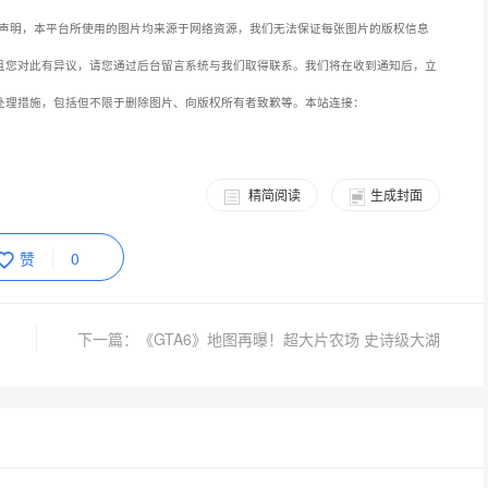
声明，本平台所使用的图片均来源于网络资源，我们无法保证每张图片的版权信息
且您对此有异议，请您通过后台留言系统与我们取得联系。我们将在收到通知后，立
处理措施，包括但不限于删除图片、向版权所有者致歉等。本站连接：
精简阅读
生成封面
赞
0
下一篇：《GTA6》地图再曝！超大片农场 史诗级大湖