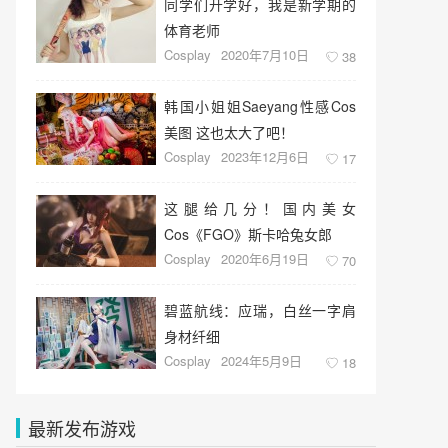
同学们开学好，我是新学期的
体育老师
Cosplay
2020年7月10日
38
韩国小姐姐Saeyang性感Cos
美图 这也太大了吧！
Cosplay
2023年12月6日
17
这腿给几分！国内美女
Cos《FGO》斯卡哈兔女郎
Cosplay
2020年6月19日
70
碧蓝航线：应瑞，白丝一字肩
身材纤细
Cosplay
2024年5月9日
18
最新发布游戏