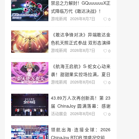
禁忌之力解封！GQuuuuuuX正
式降临万代《敢达决战》！
游戏新闻
2026年8月7日
0
《敢达争锋对决》异端敢达金
色机天照正式参战 双形态演绎
游戏新闻
2026年8月7日
空中战技
0
《航海王启航》S-蛇女心动来
袭！甜甜果实控场拉满，夏日
游戏新闻
2026年8月6日
盛宴开启
0
43.89万人次再创新高！第 23
届 ChinaJoy 圆满落幕：感谢
活动展会
2026年8月6日
有你，共赴这场“与 AI 同游”的
0
盛夏之约
领航出海·连接全球：2026
ChinaJoy BTOB 馆盛况空前