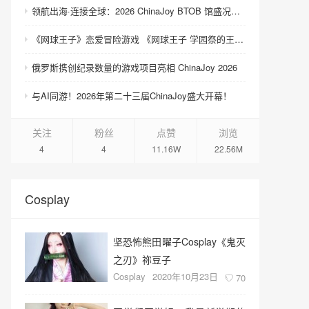
领航出海·连接全球：2026 ChinaJoy BTOB 馆盛况空前
《网球王子》恋爱冒险游戏 《网球王子 学园祭的王子们 ♡-40 and more…》与《网球王子 心跳求生 Tie break ♡game》发售
俄罗斯携创纪录数量的游戏项目亮相 ChinaJoy 2026
与AI同游！2026年第二十三届ChinaJoy盛大开幕！
关注
粉丝
点赞
浏览
4
4
11.16W
22.56M
Cosplay
坚恐怖熊田曜子Cosplay《鬼灭
之刃》祢豆子
Cosplay
2020年10月23日
70