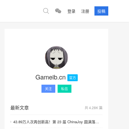
登录
注册
投稿
Gameib.cn
官方
关注
私信
最新文章
共 4.28K 篇
43.89万人次再创新高！第 23 届 ChinaJoy 圆满落幕：感谢有你，共赴这场“与 AI 同游”的盛夏之约