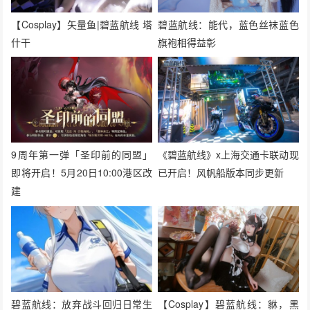
【Cosplay】矢量鱼|碧蓝航线 塔
碧蓝航线：能代，蓝色丝袜蓝色
什干
旗袍相得益彰
9周年第一弹「圣印前的同盟」
《碧蓝航线》x上海交通卡联动现
即将开启！5月20日10:00港区改
已开启！风帆船版本同步更新
建
碧蓝航线：放弃战斗回归日常生
【Cosplay】碧蓝航线：貅，黑