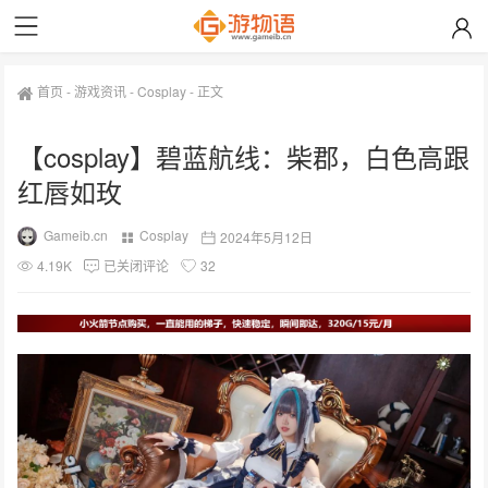
首页
-
游戏资讯
-
Cosplay
-
正文
【cosplay】碧蓝航线：柴郡，白色高跟
红唇如玫
Gameib.cn
Cosplay
2024年5月12日
4.19K
已关闭评论
32