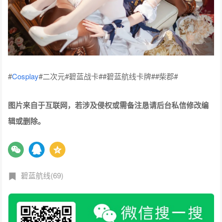
#
Cosplay
#二次元#碧蓝战卡##碧蓝航线卡牌##柴郡#
图片来自于互联网，若涉及侵权或需备注恳请后台私信修改编
辑或删除。
碧蓝航线(69)