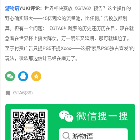
游物语
YUKI评论
：
世界杯决赛放《GTA6》预告？这个操作的
野心确实够大——15亿观众的流量池，比任何广告投放都划
算。但有一个问题：《GTA6》跳票的历史还历历在目，现在就
急着在世界杯上搞大阵仗，万一明年又延期，那可就尴尬了。
至于付费广告只提PS5不提Xbox——这招"索尼PS5独占宣发"的
玩法，微软那边估计已经在磨刀了。
GTA6(39)