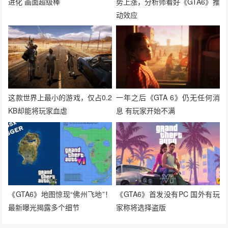
进化 画面超级棒
势上涨，分析师看好《GTA6》推
动效应
这款世界上最小的游戏，仅占0.2
一年之后《GTA 6》仍无任何消
KB却能将玩家血虐
息 有玩家开始不满
《GTA6》地图惊现“佛州飞地”！
《GTA6》首发没有PC 国外有玩
最新曝光揭露多个细节
家称将选择盗版