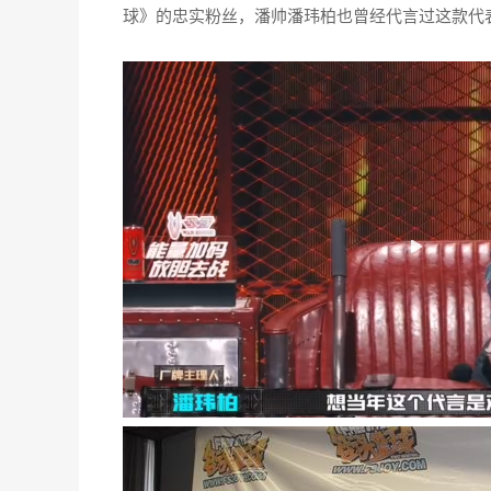
球》的忠实粉丝，潘帅潘玮柏也曾经代言过这款代