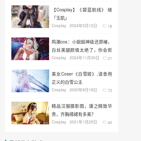
【Cosplay】《​碧蓝航线》 绫
「玉肌」
Cosplay
2024年5月12日
18
鸣潮cos：小姐姐神级还原椿，
白丝美腿颜值太绝了，你会拒
Cosplay
2024年11月30日
绝她的邀请吗？
21
美女Coser《白雪姬》,请食用
正义的白雪公主
Cosplay
2020年8月18日
72
精品汉服摄影图，唐之精致华
贵，齐胸襦裙有多美？
Cosplay
2021年1月25日
40