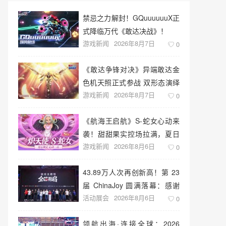
禁忌之力解封！GQuuuuuuX正
式降临万代《敢达决战》！
游戏新闻
2026年8月7日
0
《敢达争锋对决》异端敢达金
色机天照正式参战 双形态演绎
游戏新闻
2026年8月7日
空中战技
0
《航海王启航》S-蛇女心动来
袭！甜甜果实控场拉满，夏日
游戏新闻
2026年8月6日
盛宴开启
0
43.89万人次再创新高！第 23
届 ChinaJoy 圆满落幕：感谢
活动展会
2026年8月6日
有你，共赴这场“与 AI 同游”的
0
盛夏之约
领航出海·连接全球：2026