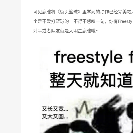
可见鹿晗将《街头篮球》里学到的动作已经完美融
个是不爱打篮球的！不得不感叹一句，你有Frees
对手或者队友就是大明星鹿晗哦~