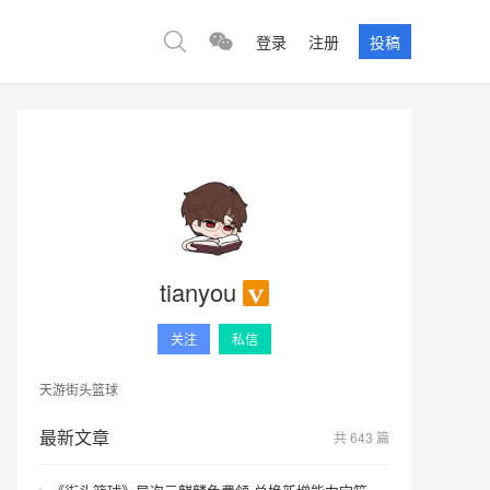
登录
注册
投稿
tianyou
关注
私信
天游街头篮球
最新文章
共 643 篇