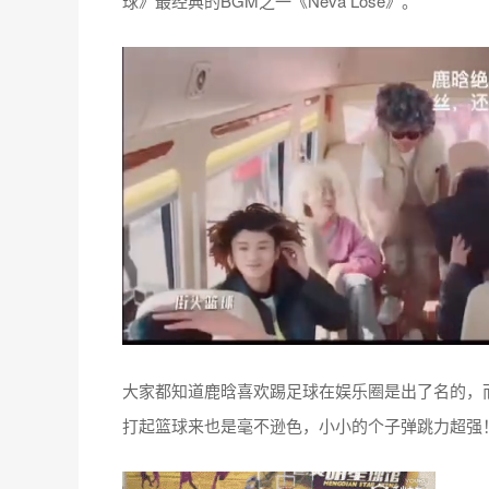
球》最经典的BGM之一《Neva Lose》。
大家都知道鹿晗喜欢踢足球在娱乐圈是出了名的，
打起篮球来也是毫不逊色，小小的个子弹跳力超强