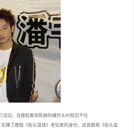
行活动，当鹿晗看到陈赫的爆炸头时就忍不住
，实锤了鹿晗《街头篮球》老玩家的身份，这首歌是《街头篮