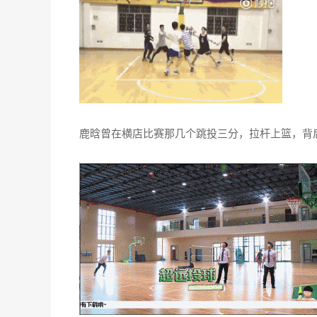
鹿晗曾在横店比赛那几个跳投三分，拉杆上篮，背