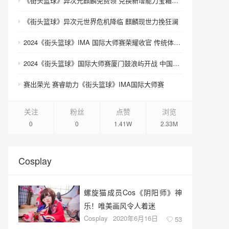
《街头篮球》异次元麒麟免费领 兑换新增能力宝箱和契约书
《街头篮球》异次元世界危机降临 麒麟现世力挽狂澜
2024《街头篮球》IMA 国际大师赛荣耀收官 传统体育电竞迎来新契机
2024《街头篮球》国际大师赛厦门鼓浪屿开战 中国队团体赛夺魁
赛出荣光 赛睿助力《街头篮球》IMA国际大师赛
关注
粉丝
点赞
浏览
0
0
1.41W
2.33M
Cosplay
螺旋猫成员Cos《阴阳师》神
乐！唯美画风令人着迷
Cosplay
2020年6月16日
53