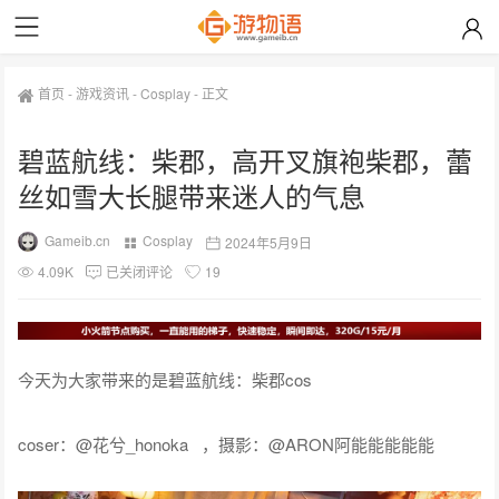
首页
-
游戏资讯
-
Cosplay
-
正文
碧蓝航线：柴郡，高开叉旗袍柴郡，蕾
丝如雪大长腿带来迷人的气息
Gameib.cn
Cosplay
2024年5月9日
4.09K
已关闭评论
19
今天为大家带来的是碧蓝航线：柴郡cos
coser：@花兮_honoka ，摄影：@ARON阿能能能能能