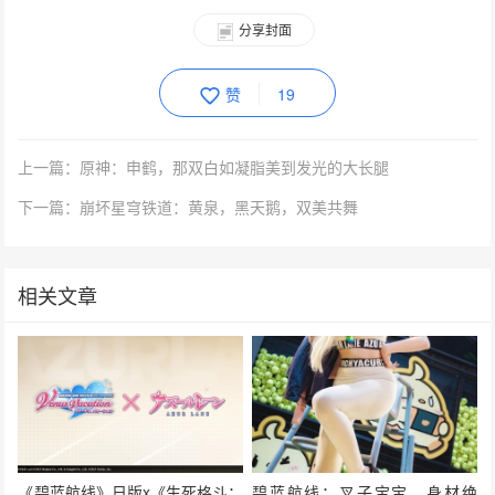
分享封面
赞
19
上一篇：原神：申鹤，那双白如凝脂美到发光的大长腿
下一篇：崩坏星穹铁道：黄泉，黑天鹅，双美共舞
相关文章
《碧蓝航线》日版x《生死格斗：
碧蓝航线：叉子宝宝，身材绝