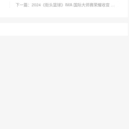
师赛
下一篇：2024《街头篮球》IMA 国际大师赛荣耀收官 传统体育电竞迎来新契机