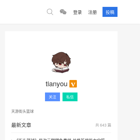
登录
注册
投稿
tianyou
关注
私信
天游街头篮球
最新文章
共 643 篇