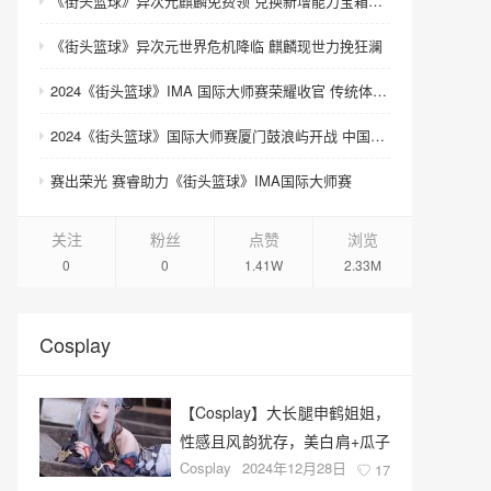
《街头篮球》异次元麒麟免费领 兑换新增能力宝箱和契约书
《街头篮球》异次元世界危机降临 麒麟现世力挽狂澜
2024《街头篮球》IMA 国际大师赛荣耀收官 传统体育电竞迎来新契机
2024《街头篮球》国际大师赛厦门鼓浪屿开战 中国队团体赛夺魁
赛出荣光 赛睿助力《街头篮球》IMA国际大师赛
关注
粉丝
点赞
浏览
0
0
1.41W
2.33M
Cosplay
【Cosplay】大长腿申鹤姐姐，
性感且风韵犹存，美白肩+瓜子
Cosplay
2024年12月28日
脸，侧脸YYDS
17