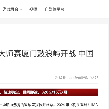
游戏展会
视频
自媒体平台
际大师赛厦门鼓浪屿开战 中国
3.93K
已关闭评论
57
热血沸腾的篮球盛宴拉开帷幕。2024 年《街头篮球》IMA