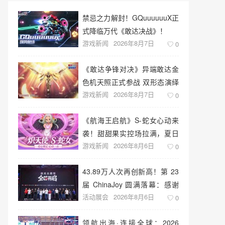
禁忌之力解封！GQuuuuuuX正
式降临万代《敢达决战》！
游戏新闻
2026年8月7日
0
《敢达争锋对决》异端敢达金
色机天照正式参战 双形态演绎
游戏新闻
2026年8月7日
空中战技
0
《航海王启航》S-蛇女心动来
袭！甜甜果实控场拉满，夏日
游戏新闻
2026年8月6日
盛宴开启
0
43.89万人次再创新高！第 23
届 ChinaJoy 圆满落幕：感谢
活动展会
2026年8月6日
有你，共赴这场“与 AI 同游”的
0
盛夏之约
领航出海·连接全球：2026