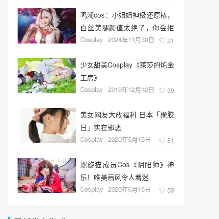
鸣潮cos：小姐姐神级还原椿，
白丝美腿颜值太绝了，你会拒
Cosplay
2024年11月30日
绝她的邀请吗？
21
少女甜美Cosplay《莱莎的炼金
工房》
Cosplay
2019年12月12日
39
美女网友大放福利 日本「橡胶
日」实在邪恶
Cosplay
2020年5月15日
81
螺旋猫成员Cos《阴阳师》神
乐！唯美画风令人着迷
Cosplay
2020年6月16日
53