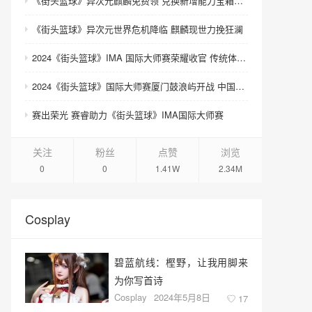
《街头篮球》异次元麒麟免费领 兑换新增能力宝箱和契约书
《街头篮球》异次元世界危机降临 麒麟现世力挽狂澜
2024《街头篮球》IMA 国际大师赛荣耀收官 传统体育电竞迎来新契机
2024《街头篮球》国际大师赛厦门鼓浪屿开战 中国队团体赛夺魁
赛出荣光 赛睿助力《街头篮球》IMA国际大师赛
关注
粉丝
点赞
浏览
0
0
1.41W
2.34M
Cosplay
碧蓝航线：樫野，让我用脚来
为你写首诗
Cosplay
2024年5月8日
17