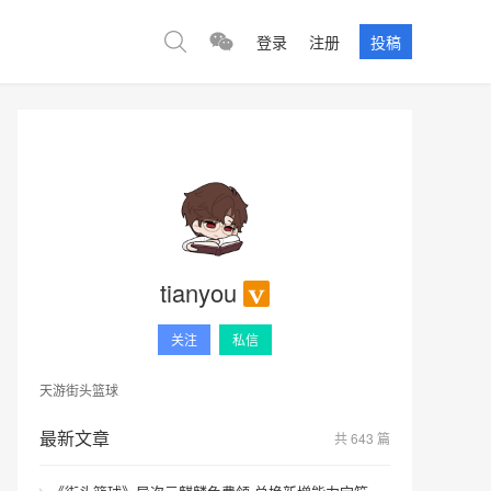
登录
注册
投稿
tianyou
关注
私信
天游街头篮球
最新文章
共 643 篇