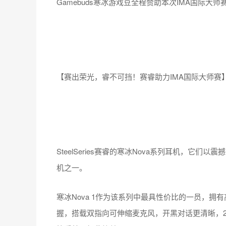
Gamebuds寒冰游戏豆全程赞助本次IMA国际
【赛出荣光，睿不可挡！赛睿助力IMA国际大师赛
SteelSeries赛睿的寒冰Nova系列耳机，
机之一。
寒冰Nova 1作为该系列中最具性价比的一员，拥
握，搭载双指向可伸缩麦克风，开黑对话更清晰，2