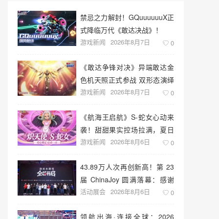
禁忌之力解封！GQuuuuuuX正
式降临万代《敢达决战》！
游戏新闻
2026年8月7日
0
《敢达争锋对决》异端敢达金
色机天照正式参战 双形态演绎
游戏新闻
2026年8月7日
空中战技
0
《航海王启航》S-蛇女心动来
袭！甜甜果实控场拉满，夏日
游戏新闻
2026年8月6日
盛宴开启
0
43.89万人次再创新高！第 23
届 ChinaJoy 圆满落幕：感谢
活动展会
2026年8月6日
有你，共赴这场“与 AI 同游”的
0
盛夏之约
领航出海·连接全球：2026