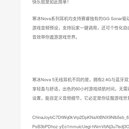
快乐就是如此简单！
寒冰Nova系列耳机均支持赛睿独有的GG Sona
游戏音频预设，支持玩家一键调用，还可个性化自由
音效带你遨游游戏世界。
寒冰Nova 5无线耳机不同的是，拥有2.4G与蓝
享轻盈与舒适，出色的60小时游戏续航时间，无需再
设置，能自定义音频细节，它必定是你征服游戏世
ChinaJoybC7DtWq0kVrp2DpKNaXtBNX9Nlb5sb_
PsB3bPDhoz-yEo1mmuicUegi-hNmVbNj3u7lsd