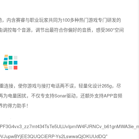
r驱动，内含赛睿与职业玩家共同为100多种热门游戏专门研发的
调控每个音源，调节出最符合你偏好的音质，感受360°空间
牙双重连接，使你游戏与接打电话两不误，轻量化设计265g，尽
为电量困扰，不仅专支持Sonar驱动，还额外支持APP音频
界的得力助手！
6PF3G4vx3_zz7mt434TsTe5ULUvIpmIW4FJRNCv_b61gnMWA3ie_m
j3OVJupwBYjEE3QUQCiERP-Ys2LswwaQjOKUUdDQ"