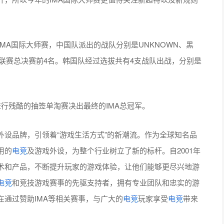
MA国际大师赛，中国队派出的战队分别是UNKNOWN、黑
业联赛总决赛前4名。韩国队经过选拔共有4支战队出战，分别是
行残酷的抽签单淘赛决出最终的IMA总冠军。
外设品牌，引领着“游戏生活方式”的新潮流。作为全球知名品
用的
电竞
及游戏外设，为整个行业树立了新的标杆。自2001年
创新技术和产品，不断提升玩家的游戏体验，让他们能够更尽兴地游
电竞
和竞技游戏赛事的先驱支持者，拥有专业团队和忠实的游
并旨在通过赞助IMA等相关赛事，与广大的
电竞
玩家享受
电竞
带来