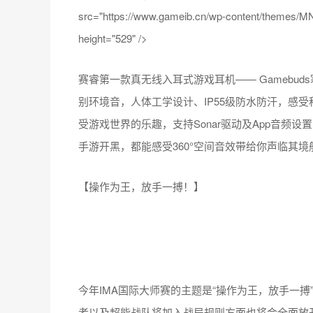
src="https://www.gameib.cn/wp-content/themes/MNe
height="529" />
赛睿第一款真无线入耳式游戏耳机—— Gamebud
别环境音，人体工学设计、IP55级防水防汗，感
受游戏世界的乐趣，支持Sonar驱动及App音频
手游开黑，都能感受360°空间音效带给你声临其
【操作为王，放手一搏！】
今年IMA国际大师赛的主题是“操作为王，放手一
者以及超能战队将加入战局规则方面也将会全面放