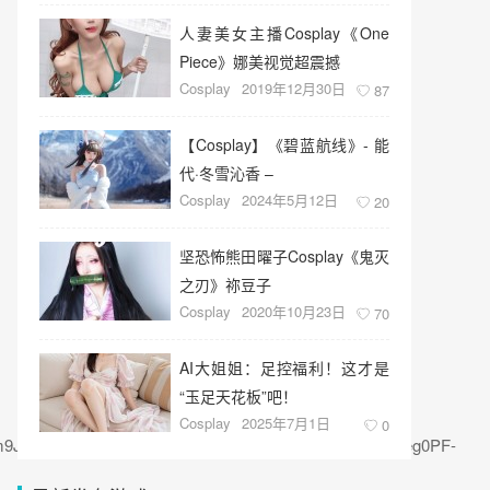
人妻美女主播Cosplay《One
Piece》娜美视觉超震撼
Cosplay
2019年12月30日
87
【Cosplay】《碧蓝航线》- 能
代·冬雪沁香 –
Cosplay
2024年5月12日
20
坚恐怖熊田曜子Cosplay《鬼灭
之刃》祢豆子
Cosplay
2020年10月23日
70
AI大姐姐：足控福利！这才是
“玉足天花板”吧！
Cosplay
2025年7月1日
0
9J8&imgId=Xc35f1axU8aczMb5E9Ts6u8QUEtimTz1exeg0PF-