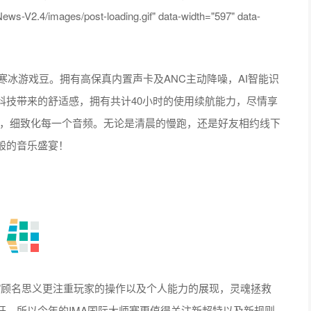
ws-V2.4/images/post-loading.gif" data-width="597" data-
s寒冰游戏豆。拥有高保真内置声卡及ANC主动降噪，AI智能识
受科技带来的舒适感，拥有共计40小时的使用续航能力，尽情享
设置，细致化每一个音频。无论是清晨的慢跑，还是好友相约线下
境般的音乐盛宴！
搏”顾名思义更注重玩家的操作以及个人能力的展现，灵魂拯救
开，所以今年的IMA国际大师赛更值得关注新超特以及新规则