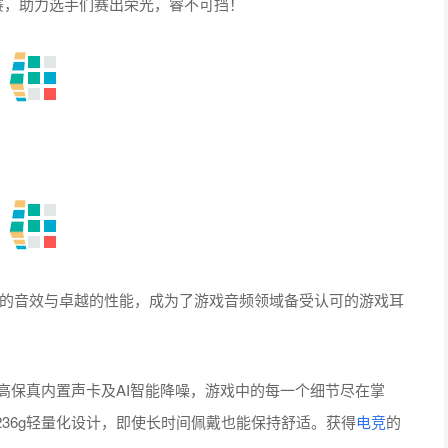
大师赛，助力选手们赛出荣光，睿不可挡！
】
它们以震撼的音效与卓越的性能，成为了游戏音频领域备受认可的游戏耳
有高保真内置声卡及AI智能降噪，游戏中的每一个细节尽在掌
36g轻量化设计，即使长时间佩戴也能保持舒适。获得
电竞
的