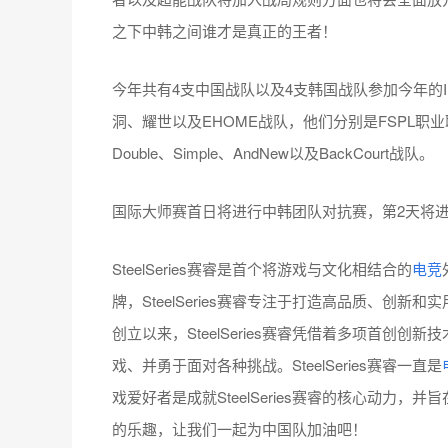
之下中韩之间谁才是真正的王者！
今年共有4支中国战队以及4支韩国战队参加今年的I
洞、耀世以及EHOME战队，他们分别是FSPL职
Double、Simple、AndNew以及BackCourt战队。
国际大师赛首日将进行中韩团队对抗赛，第2天将进
SteelSeries赛睿是首个将游戏与文化相结合的
电竞
牌，SteelSeries赛睿专注于打造高品质、创新和实
创立以来，SteelSeries赛睿凭借着多项首创
戏、并勇于面对各种挑战。SteelSeries赛睿一直是
戏爱好者是成就SteelSeries赛睿的核心动力，
的乐趣，让我们一起为中国队加油吧！