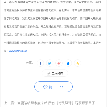
点，不代表 游物语官方网站 对观点赞同或支持。如需转载，请注明文章来源。
我们
非常重视版权保护和尊重原创作者的劳动成果。在此声明，本平台所使用的图片均来
源于网络资源，我们无法保证每张图片的版权信息都能得到核实。如果图片的版权所
有者发现我们使用了您的作品，并且您对此有异议，请您通过后台留言系统与我们取
得联系。我们将在收到通知后，立即对相关图片进行审查，并在确认版权问题后，第
一时间采取相应的处理措施，包括但不限于删除图片、向版权所有者致歉等。本站连
接：
www.gameib.cn
分享：
生成封面
赞
11
上一篇：当鹿晗唱起木度卡起 所有《街头篮球》玩家都泪目了