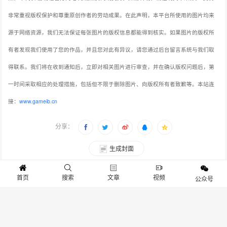
非常重视版权保护和尊重原创作者的劳动成果。在此声明，本平台所使用的图片均来
源于网络资源，我们无法保证每张图片的版权信息都能得到核实。如果图片的版权所
有者发现我们使用了您的作品，并且您对此有异议，请您通过后台留言系统与我们取
得联系。我们将在收到通知后，立即对相关图片进行审查，并在确认版权问题后，第
一时间采取相应的处理措施，包括但不限于删除图片、向版权所有者致歉等。本站连
接：
www.gameib.cn
分享：
生成封面
赞
17
首页
搜索
文章
视频
公众号
上一篇：核心赛事SFSA重燃战火 《街头篮球》续约已成定局？