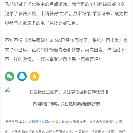
功能记录下了比赛中的点点滴滴，而全新的全国超级联赛再次
记录了参赛人数，申请获得“世界吉尼斯纪录”荣誉证书，成为世
界参与人数最多的电子竞技比赛项目。
不知不觉《街头篮球》SFSA已经18周岁了，集结！再出发！身
未动心已远，让我们怀揣着青春和梦想，再次出发，体验线下
不一样的激情，一起来享受这场全民
电竞
盛宴吧！
扫描微信二维码，关注更多游物语游戏资讯
版权声明:本文由
游物语官方网站
作者：
tianyou
整理发表，文章内容系作者个人观
点，不代表 游物语官方网站 对观点赞同或支持。如需转载，请注明文章来源。
我们