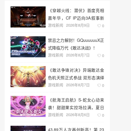
《穿越火线：潜伏》首度亮相
嘉年华，CF IP迈向3A叙事新
游戏新闻
2026年8月9日
高度
0
禁忌之力解封！GQuuuuuuX正
式降临万代《敢达决战》！
游戏新闻
2026年8月7日
0
《敢达争锋对决》异端敢达金
色机天照正式参战 双形态演绎
游戏新闻
2026年8月7日
空中战技
0
《航海王启航》S-蛇女心动来
袭！甜甜果实控场拉满，夏日
游戏新闻
2026年8月6日
盛宴开启
0
43.89万人次再创新高！第 23