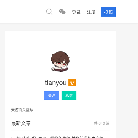
登录
注册
投稿
tianyou
关注
私信
天游街头篮球
最新文章
共 643 篇