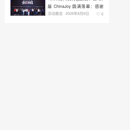
届 ChinaJoy 圆满落幕：感谢
活动展会
2026年8月6日
有你，共赴这场“与 AI 同游”的
0
盛夏之约