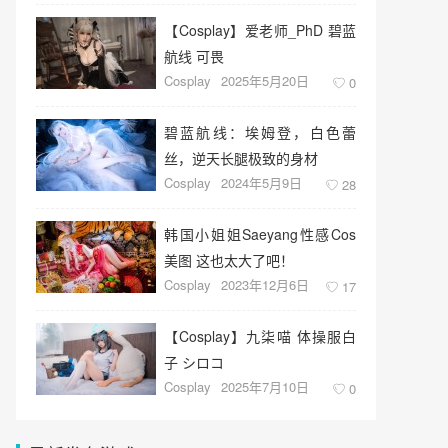
【Cosplay】爱老师_PhD 碧蓝
航线 可畏
Cosplay
2025年5月20日
0
碧蓝航线：埃姆登，白色蕾
丝，逆天长腿极致的身材
Cosplay
2024年5月9日
28
韩国小姐姐Saeyang性感Cos
美图 这也太大了吧！
Cosplay
2023年12月6日
17
【Cosplay】九柒喵 体操服白
子 シロコ
Cosplay
2025年7月10日
0