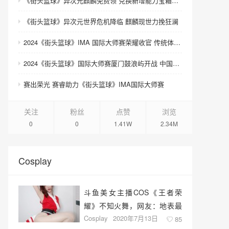
《街头篮球》异次元麒麟免费领 兑换新增能力宝箱和契约书
《街头篮球》异次元世界危机降临 麒麟现世力挽狂澜
2024《街头篮球》IMA 国际大师赛荣耀收官 传统体育电竞迎来新契机
2024《街头篮球》国际大师赛厦门鼓浪屿开战 中国队团体赛夺魁
赛出荣光 赛睿助力《街头篮球》IMA国际大师赛
关注
粉丝
点赞
浏览
0
0
1.41W
2.34M
Cosplay
斗鱼美女主播COS《王者荣
耀》不知火舞，网友：地表最
Cosplay
2020年7月13日
强
85