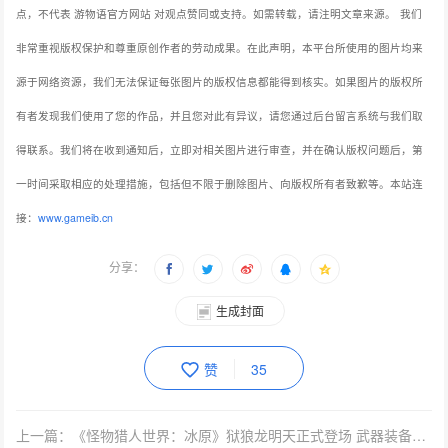
点，不代表 游物语官方网站 对观点赞同或支持。如需转载，请注明文章来源。
我们
非常重视版权保护和尊重原创作者的劳动成果。在此声明，本平台所使用的图片均来
源于网络资源，我们无法保证每张图片的版权信息都能得到核实。如果图片的版权所
有者发现我们使用了您的作品，并且您对此有异议，请您通过后台留言系统与我们取
得联系。我们将在收到通知后，立即对相关图片进行审查，并在确认版权问题后，第
一时间采取相应的处理措施，包括但不限于删除图片、向版权所有者致歉等。本站连
接：
www.gameib.cn
分享：
生成封面
赞
35
上一篇：《怪物猎人世界：冰原》狱狼龙明天正式登场 武器装备率抢先看