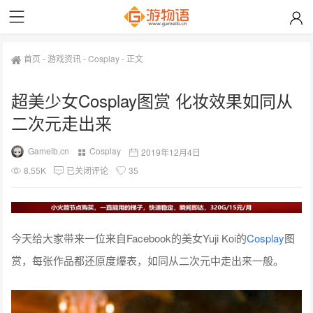
首页
-
游戏资讯
-
Cosplay
-
正文
超美少女Cosplay图赏 化妆效果如同从
二次元走出来
Gameib.cn
Cosplay
2019年12月4日
8.55K
已关闭评论
35
今天给大家带来一位来自Facebook的美女Yuji Koi的
Cosplay
图
赏，每张作品都还原度爆表，如同从二次元中走出来一般。