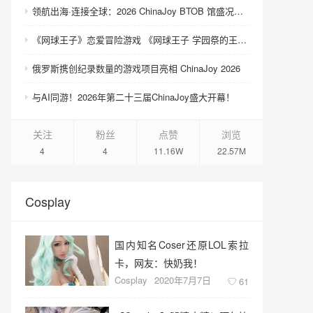
领航出海·连接全球：2026 ChinaJoy BTOB 馆盛况空前
《网球王子》恋爱冒险游戏 《网球王子 学园祭的王子们 ♡-40 and more…》与《网球王子 心跳求生 Tie break ♡game》发售
俄罗斯携创纪录数量的游戏项目亮相 ChinaJoy 2026
与AI同游！2026年第二十三届ChinaJoy盛大开幕！
关注
粉丝
点赞
浏览
4
4
11.16W
22.57M
Cosplay
国内知名Coser还原LOL索拉
卡，网友：快奶我！
Cosplay
2020年7月7日
61