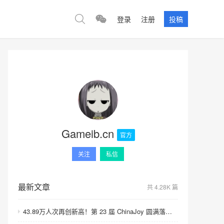
登录
注册
投稿
Gameib.cn
官方
关注
私信
最新文章
共 4.28K 篇
43.89万人次再创新高！第 23 届 ChinaJoy 圆满落幕：感谢有你，共赴这场“与 AI 同游”的盛夏之约