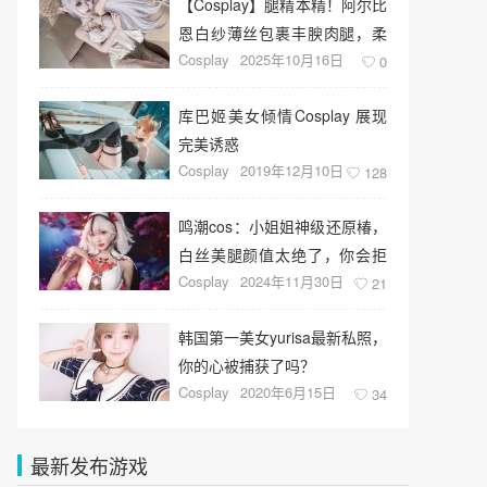
【Cosplay】腿精本精！阿尔比
恩白纱薄丝包裹丰腴肉腿，柔
Cosplay
2025年10月16日
软Q弹如奶油蛋糕！
0
库巴姬美女倾情Cosplay 展现
完美诱惑
Cosplay
2019年12月10日
128
鸣潮cos：小姐姐神级还原椿，
白丝美腿颜值太绝了，你会拒
Cosplay
2024年11月30日
绝她的邀请吗？
21
韩国第一美女yurisa最新私照，
你的心被捕获了吗？
Cosplay
2020年6月15日
34
最新发布游戏