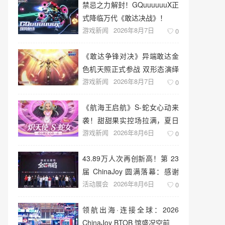
禁忌之力解封！GQuuuuuuX正
式降临万代《敢达决战》！
游戏新闻
2026年8月7日
0
《敢达争锋对决》异端敢达金
色机天照正式参战 双形态演绎
游戏新闻
2026年8月7日
空中战技
0
《航海王启航》S-蛇女心动来
袭！甜甜果实控场拉满，夏日
游戏新闻
2026年8月6日
盛宴开启
0
43.89万人次再创新高！第 23
届 ChinaJoy 圆满落幕：感谢
活动展会
2026年8月6日
有你，共赴这场“与 AI 同游”的
0
盛夏之约
领航出海·连接全球：2026
ChinaJoy BTOB 馆盛况空前