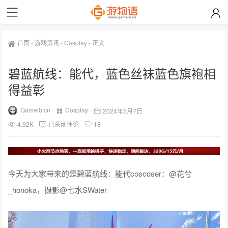
首页
-
游戏资讯
-
Cosplay
-
正文
碧蓝航线：能代，蓝色丝袜蓝色旗袍相
得益彰
Gameib.cn
Cosplay
2024年5月7日
4.92K
已关闭评论
18
今天为大家带来的是碧蓝航线：能代coscoser：@花兮
_honoka，摄影@七水SWater