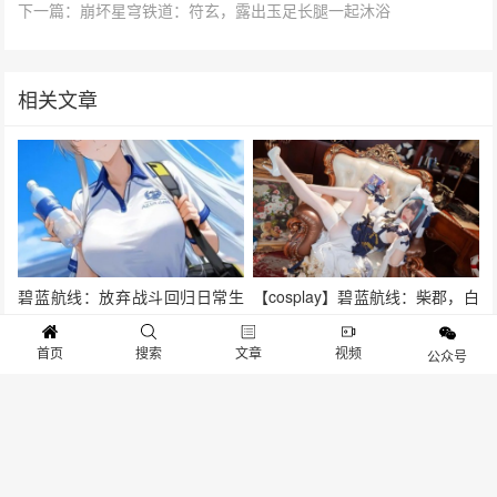
下一篇：崩坏星穹铁道：符玄，露出玉足长腿一起沐浴
相关文章
碧蓝航线：放弃战斗回归日常生
【cosplay】碧蓝航线：柴郡，白
活的企业 没想到她也有可爱的一
色高跟 红唇如玫
首页
搜索
文章
视频
面
公众号