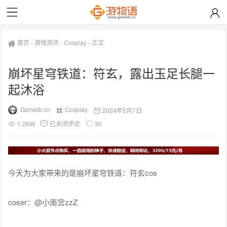
首页
-
游戏资讯
-
Cosplay
-
正文
崩坏星穹铁道：符玄，露出玉足长腿一
起沐浴
Gameib.cn
Cosplay
2024年5月7日
1.26W
已关闭评论
30
今天为大家带来的是崩坏星穹铁道：符玄cos
coser：@小南宫zzZ