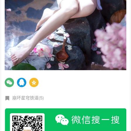
崩坏星穹铁道(5)