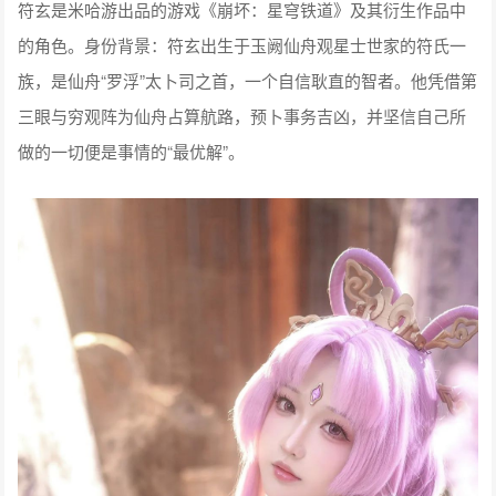
符玄是米哈游出品的游戏《崩坏：星穹铁道》及其衍生作品中
的角色。身份背景：符玄出生于玉阙仙舟观星士世家的符氏一
族，是仙舟“罗浮”太卜司之首，一个自信耿直的智者。他凭借第
三眼与穷观阵为仙舟占算航路，预卜事务吉凶，并坚信自己所
做的一切便是事情的“最优解”。