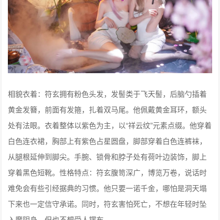
相貌衣着：符玄拥有粉色头发，发髻类于飞天髻，后脑勺插着
黄金发簪，前面有发箍，扎着双马尾。他佩戴黄金耳环，额头
处有法眼。衣着整体以紫色为主，以“祥云纹”元素点缀。他穿着
白色连衣裙，胸部上有紫色占星圆盘，脚部穿着白色连裤袜，
从腿根延伸到脚尖。手腕、锁骨和脖子处有荷叶边装饰，脚上
穿着黑色短靴。性格特点：符玄腹笥深广，博览万卷，说话时
难免会有些引经据典的习惯。他只要一诺千金，哪怕是洞天塌
下来也一定信守承诺。同时，符玄害怕死亡，不想在年轻时坠
入魔阴身，但也不想受人摆布。