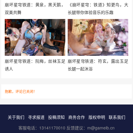
崩坏星穹铁道：黄泉，黑天鹅，
《崩坏星穹：铁道》知更鸟，大
双美共舞
长腿带你体验音乐的乐趣
崩坏星穹铁道：阮梅，丝袜玉足
崩坏星穹铁道：符玄，露出玉足
诱人
长腿一起沐浴
抱歉，评论已关闭！
关于我们
寻求报道
投稿须知
商务合作
版权申明
联系我们
客服电话：13141170010 反馈建议：m@gameib.cn