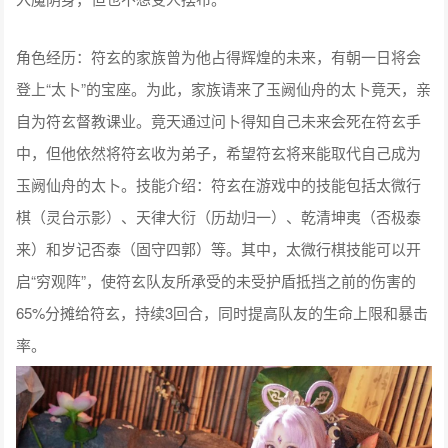
角色经历：符玄的家族曾为他占得辉煌的未来，有朝一日将会
登上“太卜”的宝座。为此，家族请来了玉阙仙舟的太卜竟天，亲
自为符玄督教课业。竟天通过问卜得知自己未来会死在符玄手
中，但他依然将符玄收为弟子，希望符玄将来能取代自己成为
玉阙仙舟的太卜。技能介绍：符玄在游戏中的技能包括太微行
棋（灵台示影）、天律大衍（历劫归一）、乾清坤夷（否极泰
来）和岁记否泰（固守四郭）等。其中，太微行棋技能可以开
启“穷观阵”，使符玄队友所承受的未受护盾抵挡之前的伤害的
65%分摊给符玄，持续3回合，同时提高队友的生命上限和暴击
率。