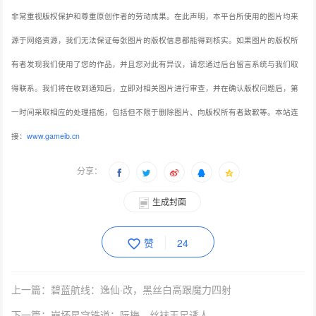
非常重视版权保护和尊重原创作者的劳动成果。在此声明，本平台所使用的图片均来
源于网络资源，我们无法保证每张图片的版权信息都能得到核实。如果图片的版权所
有者发现我们使用了您的作品，并且您对此有异议，请您通过后台留言系统与我们取
得联系。我们将在收到通知后，立即对相关图片进行审查，并在确认版权问题后，第
一时间采取相应的处理措施，包括但不限于删除图片、向版权所有者致歉等。本站连
接：
www.gameib.cn
分享：
生成封面
赞
24
上一篇：碧蓝航线：逸仙·改，黑丝白高跟魔力四射
下一篇：崩坏星穹铁道：阮梅，丝袜玉足诱人