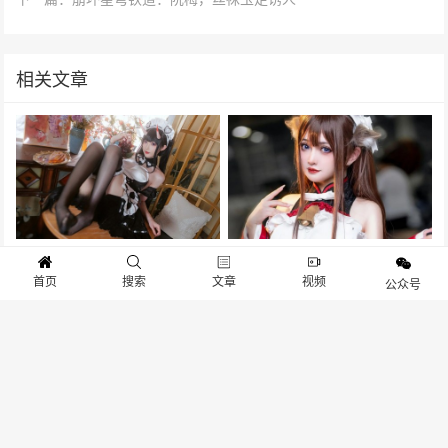
相关文章
【Cosplay】碧蓝航线：貅，黑
碧蓝航线：樫野，让我用脚来为
首页
搜索
文章
视频
丝女仆正含情脉脉
你写首诗
公众号
碧蓝航线：逸仙·改，黑丝白高跟
【碧蓝航线】奥古斯特：头发再