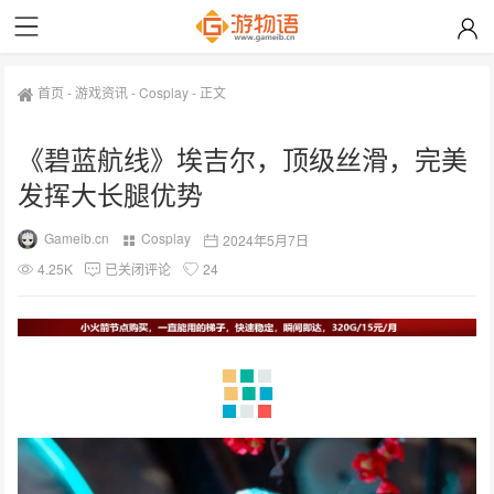
首页
-
游戏资讯
-
Cosplay
-
正文
《碧蓝航线》埃吉尔，顶级丝滑，完美
发挥大长腿优势
Gameib.cn
Cosplay
2024年5月7日
4.25K
已关闭评论
24