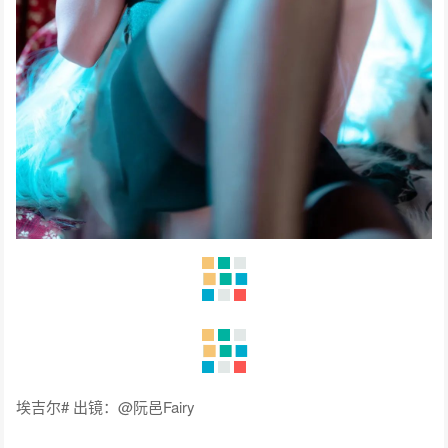
埃吉尔# 出镜：@阮邑Fairy