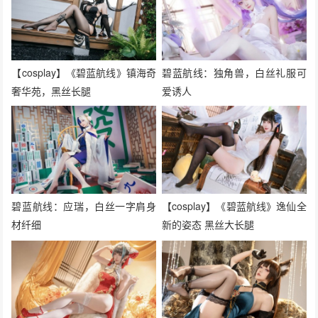
【cosplay】《碧蓝航线》镇海奇
碧蓝航线：独角兽，白丝礼服可
奢华苑，黑丝长腿
爱诱人
碧蓝航线：应瑞，白丝一字肩身
【cosplay】《碧蓝航线》逸仙全
材纤细
新的姿态 黑丝大长腿