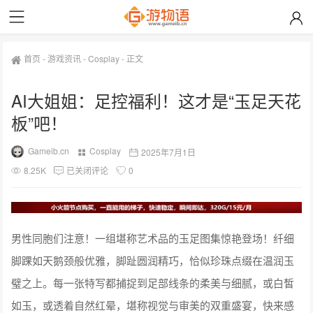
首页
-
游戏资讯
-
Cosplay
-
正文
AI大姐姐：足控福利！这才是“玉足天花
板”吧！
Gameib.cn
Cosplay
2025年7月1日
8.25K
已关闭评论
0
男性同胞们注意！一组堪称艺术品的玉足图集惊艳登场！纤细
脚踝如天鹅颈般优雅，脚趾圆润精巧，恰似珍珠点缀在温润玉
璧之上。每一张特写都捕捉到足部线条的柔美与细腻，或白皙
如玉，或透着自然红晕，堪称视觉与审美的双重盛宴，快来感