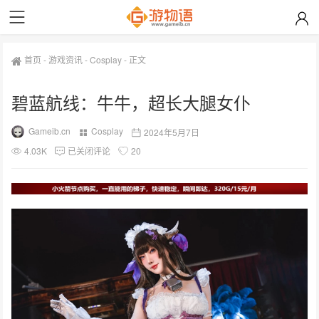
首页
-
游戏资讯
-
Cosplay
-
正文
碧蓝航线：牛牛，超长大腿女仆
Gameib.cn
Cosplay
2024年5月7日
4.03K
已关闭评论
20