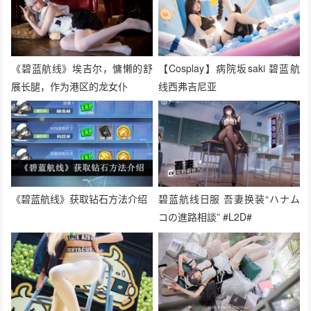
《碧蓝航线》埃吉尔，慵懒的舒
【Cosplay】病院坂saki 碧蓝航
展长腿，作为港区的龙女仆
线西弗吉尼亚
《碧蓝航线》获取钻石方法介绍
碧蓝航线日服 吾妻换装“ハナム
コの進路相談” #L2D#