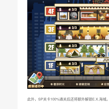
此外，SP关卡100%通关后还将额外解锁E.X.海域