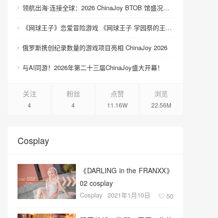
领航出海·连接全球：2026 ChinaJoy BTOB 馆盛况空前
《网球王子》恋爱冒险游戏 《网球王子 学园祭的王子们 ♡-40 and more…》与《网球王子 心跳求生 Tie break ♡game》发售
俄罗斯携创纪录数量的游戏项目亮相 ChinaJoy 2026
与AI同游！2026年第二十三届ChinaJoy盛大开幕！
关注
粉丝
点赞
浏览
4
4
11.16W
22.56M
Cosplay
《DARLING in the FRANXX》
02 cosplay
Cosplay
2021年1月10日
50