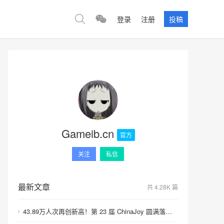
登录
注册
投稿
Gameib.cn
官方
关注
私信
最新文章
共 4.28K 篇
43.89万人次再创新高！第 23 届 ChinaJoy 圆满落幕：感谢有你，共赴这场“与 AI 同游”的盛夏之约