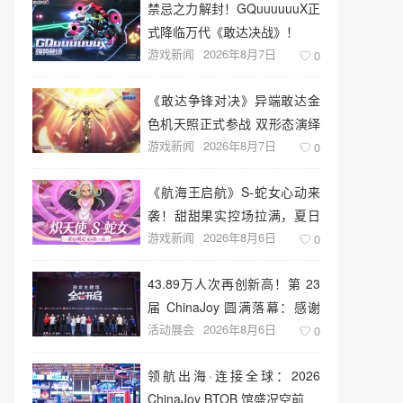
禁忌之力解封！GQuuuuuuX正
式降临万代《敢达决战》！
游戏新闻
2026年8月7日
0
《敢达争锋对决》异端敢达金
色机天照正式参战 双形态演绎
游戏新闻
2026年8月7日
空中战技
0
《航海王启航》S-蛇女心动来
袭！甜甜果实控场拉满，夏日
游戏新闻
2026年8月6日
盛宴开启
0
43.89万人次再创新高！第 23
届 ChinaJoy 圆满落幕：感谢
活动展会
2026年8月6日
有你，共赴这场“与 AI 同游”的
0
盛夏之约
领航出海·连接全球：2026
ChinaJoy BTOB 馆盛况空前