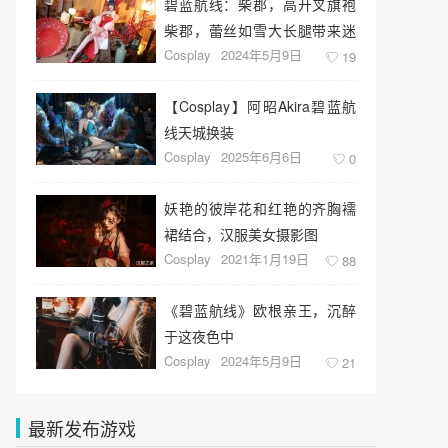
碧蓝航线：柴郡，高开叉旗袍
柴郡，蕾丝如雪大长腿带来迷
Cosplay
2024年5月9日
人的气息
19
【Cosplay】阿昭Akira碧蓝航
线天城换装
Cosplay
2025年6月6日
0
妖艳的彼岸花和红艳的齐胸襦
裙结合，汉服美女摄影图
Cosplay
2021年1月19日
88
《碧蓝航线》欧根亲王，沉醉
于这夜色中
Cosplay
2024年5月9日
21
最新发布游戏