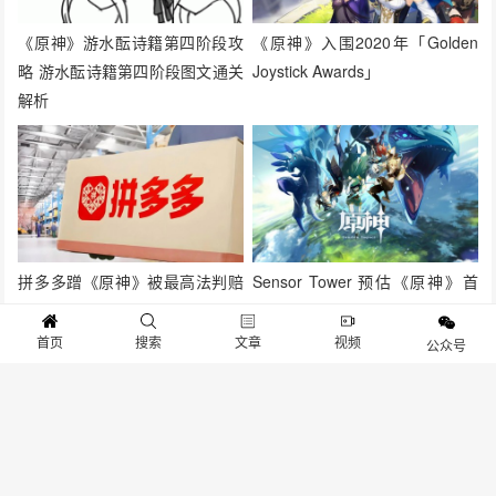
《原神》游水酝诗籍第四阶段攻
《原神》入围2020年「Golden
略 游水酝诗籍第四阶段图文通关
Joystick Awards」
解析
拼多多蹭《原神》被最高法判赔
Sensor Tower 预估《原神》首
100万
月营收近2.5 亿美元领先《王者
荣耀》《PUBG M》等作
首页
搜索
文章
视频
公众号
抱歉，评论已关闭！