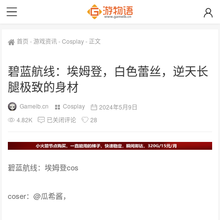
首页
-
游戏资讯
-
Cosplay
-
正文
碧蓝航线：埃姆登，白色蕾丝，逆天长
腿极致的身材
Gameib.cn
Cosplay
2024年5月9日
4.82K
已关闭评论
28
碧蓝航线：埃姆登cos
coser：@瓜希酱，