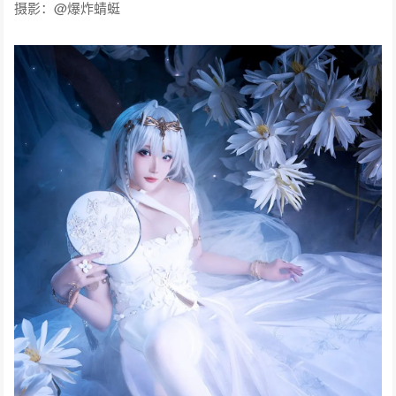
摄影：@爆炸蜻蜓