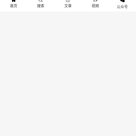
有者发现我们使用了您的作品，并且您对此有异议，请您通过后台留言系统与我们取
首页
搜索
文章
视频
公众号
得联系。我们将在收到通知后，立即对相关图片进行审查，并在确认版权问题后，第
一时间采取相应的处理措施，包括但不限于删除图片、向版权所有者致歉等。本站连
接：
www.gameib.cn
分享：
生成封面
赞
28
上一篇：原神cos：甘雨，花嫁版二次元，我最喜欢的是白丝！
下一篇：《美女，应接不暇》：5月15日Steam新上架，职场恋爱影游的创新之作