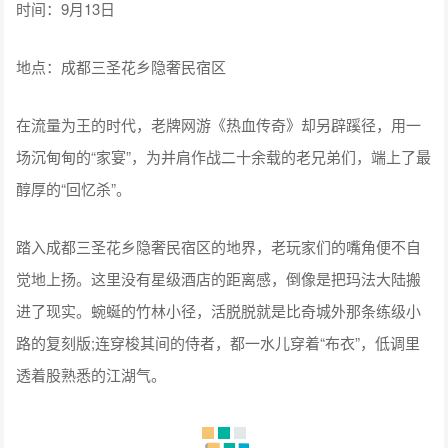
时间：9月13日
地点：成都三圣花乡隐奢民宿区
在流量为王的时代，老牌网游《热血传奇》却另辟蹊径，用一
场沉甸甸的“家宴”，为并肩作战二十余载的老兄弟们，端上了最
醇厚的“回忆杀”。
踏入成都三圣花乡隐奢民宿区的地界，老玩家们的嘴角便不自
觉地上扬。这里没有星级酒店的距离感，倒像是把玛法大陆搬
进了现实。蜿蜒的竹林小径，活脱脱就是比奇城外那条练级小
路的复刻版;连穿梭其间的侍者，都一水儿穿着“布衣”，低调里
透着股熟悉的江湖气。