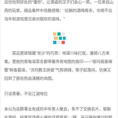
这份恰到好处的“懂你”，让满桌的汉子们会心一笑。一位来自山
西的玩家，细品着杯中佳酿感慨：“应酬的酒喝再多，也喝不出
当年和游戏里兄弟对瓶吹的滋味。”
菜品更是暗藏“攻沙”的巧思：地道川味打底，兼顾八方来
客。更绝的是每道菜名都带着传奇地图的烙印——“祖玛阁香辣
蟹”鲜香霸道，“沃玛教主拼盘”气势磅礴，筷子起落间，仿佛又
回到了那些热血沸腾的地图。
只谈青春，不论江湖地位
本以为这群事业有成的中年男人聚会，免不了交换名片、聊聊
生意经。结果现场最火爆的话题竟是：“嘿，还记得你爆过的那