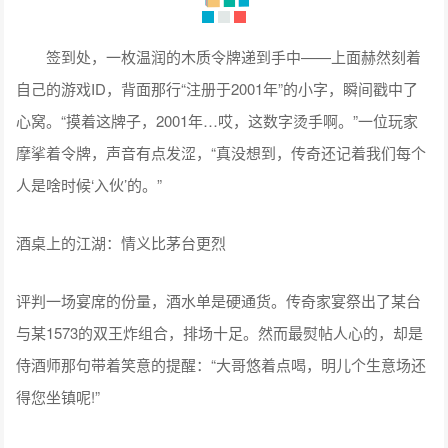
签到处，一枚温润的木质令牌递到手中——上面赫然刻着
自己的游戏ID，背面那行“注册于2001年”的小字，瞬间戳中了
心窝。“摸着这牌子，2001年…哎，这数字烫手啊。”一位玩家
摩挲着令牌，声音有点发涩，“真没想到，传奇还记着我们每个
人是啥时候‘入伙’的。”
酒桌上的江湖：情义比茅台更烈
评判一场宴席的份量，酒水单是硬通货。传奇家宴祭出了某台
与某1573的双王炸组合，排场十足。然而最熨帖人心的，却是
侍酒师那句带着笑意的提醒：“大哥悠着点喝，明儿个生意场还
得您坐镇呢!”