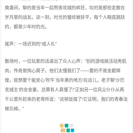
换盏间，聊的是当年一起熬夜攻城的疯狂，叹的是那些走散在
岁月里的战友。这一刻，时光的皱纹被抚平，每个人眼底跳跃
的，都是少年时的光。
尾声：一场迟到的“成人礼”
散场时，一位玩家的话道出了众人心声：“别的游戏搞活动秀肌
肉，传奇是掏心窝子。他们太懂我们了——要的不是金碧辉
煌，就想要个能安心‘吹牛’当年勇的地方!在这儿，老子聊‘沙巴
克城主’的含金量，总算有人真懂了!”正如另一位风尘仆仆从两
千公里外赶来的老哥所说：“这顿饭值了!它证明，我们的青春没
被忘掉。”