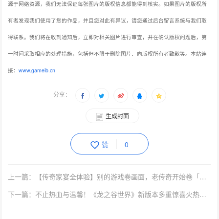
源于网络资源，我们无法保证每张图片的版权信息都能得到核实。如果图片的版权所
有者发现我们使用了您的作品，并且您对此有异议，请您通过后台留言系统与我们取
得联系。我们将在收到通知后，立即对相关图片进行审查，并在确认版权问题后，第
一时间采取相应的处理措施，包括但不限于删除图片、向版权所有者致歉等。本站连
接：
www.gameib.cn
分享：
生成封面
赞
0
上一篇：【传奇家宴全体验】别的游戏卷画面，老传奇开始卷「走心」了
下一篇：不止热血与温馨！《龙之谷世界》新版本多重惊喜火热来袭！