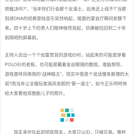
把裁决吗?”、“当年你们行会那个女道士，后来还上线不?”当那
刻进DNA的经典登陆音乐突然响起，喧嚣的宴会厅瞬间安静下
来。四十岁上下的男人们眼神倏然亮起，仿佛被拉回到二十年
前网吧的屏幕前。
主持人念出一个个如雷贯耳的游戏ID时，站起来的可能是穿着
POLO衫的老板，也可能是戴着金丝眼镜的教授。谁能想到，
游戏里呼风唤雨的“战神殿主”，现实中竟是个说话慢条斯理的大
叔?而当年让全服玩家闻风丧胆的“第一道士”，如今正乐呵呵地
给大家看他双胞胎儿子的照片。
现实身份在此刻彻底隐去，大家只认ID，只喊兄弟。推杯