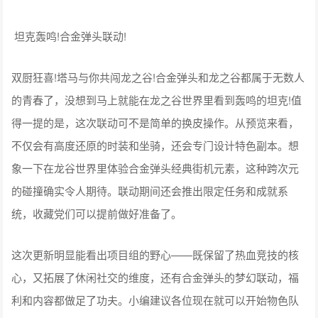
坦克轰鸣!合金弹头联动!
双厨狂喜!塔马与你共闯龙之谷!合金弹头和龙之谷都属于无数人
的青春了，没想到马上就能在龙之谷世界里看到轰鸣的坦克!值
得一提的是，这次联动可不是简单的换皮操作。从预览来看，
不仅会有高度还原的时装和坐骑，还会专门设计特色副本。想
象一下在龙谷世界里体验合金弹头经典街机元素，这种跨次元
的碰撞确实令人期待。联动期间还会推出限定任务和成就系
统，收藏党们可以提前做好准备了。
这次更新明显能看出项目组的野心——既保留了热血竞技的核
心，又拓展了休闲社交的维度，还有合金弹头的梦幻联动，福
利和内容都做足了功夫。小编建议各位现在就可以开始物色队