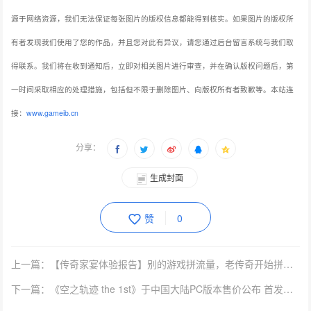
源于网络资源，我们无法保证每张图片的版权信息都能得到核实。如果图片的版权所
有者发现我们使用了您的作品，并且您对此有异议，请您通过后台留言系统与我们取
得联系。我们将在收到通知后，立即对相关图片进行审查，并在确认版权问题后，第
一时间采取相应的处理措施，包括但不限于删除图片、向版权所有者致歉等。本站连
接：
www.gameib.cn
分享：
生成封面
赞
0
上一篇：【传奇家宴体验报告】别的游戏拼流量，老传奇开始拼「酒」量了
下一篇：《空之轨迹 the 1st》于中国大陆PC版本售价公布 首发特典奖励公开！