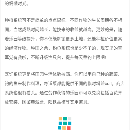
的慵懒时光。
种植系统可不是简单的点点鼠标。不同作物的生长周期各不相
同，当然成熟时间越长，能换来的收益就越高。更妙的是，随
着乐园等级提升，你不仅能解锁更多土地，还能种植价值更高
的经济作物。种田之余，钓鱼系统也是少不了的，现实里的空
军党有救啦，不断升级渔具台，提升每天垂钓上限吧!
烹饪系统更是将田园生活体验拉满。你可以用自己种的蔬菜、
钓的鱼来制作料理，每道菜都能提供不同的临时增益buff。商店
系统也很有看头。通过劳作获得的乐园币可以兑换包括百花齐
放套装、图鉴典藏盒、陨铁晶核等实用道具。