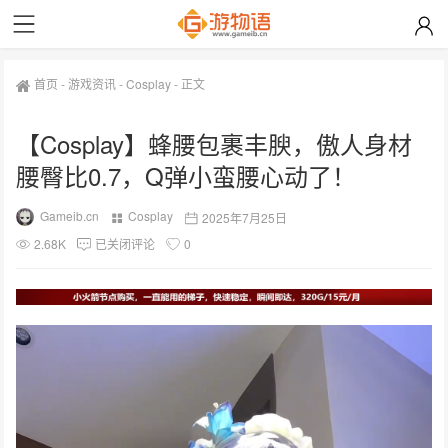
首页
-
游戏资讯
-
Cosplay
-
正文
【Cosplay】蜂腰包裹丰腴，傲人身材
腰臀比0.7，Q弹小蛮腰心动了！
Gameib.cn
Cosplay
2025年7月25日
2.68K
已关闭评论
0