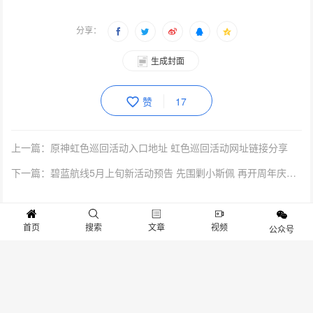
分享：
生成封面
赞
17
上一篇：原神虹色巡回活动入口地址 虹色巡回活动网址链接分享
下一篇：碧蓝航线5月上旬新活动预告 先围剿小斯佩 再开周年庆活动预告
抱歉，评论已关闭！
首页
搜索
文章
视频
公众号
关于我们
寻求报道
投稿须知
商务合作
版权申明
联系我们
客服电话：13141170010 反馈建议：m@gameib.cn