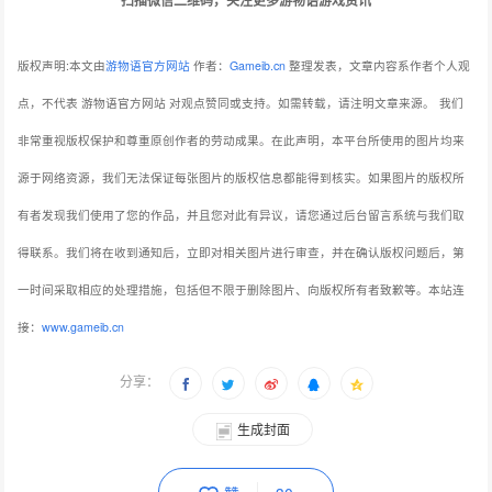
扫描微信二维码，关注更多游物语游戏资讯
版权声明:本文由
游物语官方网站
作者：
Gameib.cn
整理发表，文章内容系作者个人观
点，不代表 游物语官方网站 对观点赞同或支持。如需转载，请注明文章来源。
我们
非常重视版权保护和尊重原创作者的劳动成果。在此声明，本平台所使用的图片均来
源于网络资源，我们无法保证每张图片的版权信息都能得到核实。如果图片的版权所
有者发现我们使用了您的作品，并且您对此有异议，请您通过后台留言系统与我们取
得联系。我们将在收到通知后，立即对相关图片进行审查，并在确认版权问题后，第
一时间采取相应的处理措施，包括但不限于删除图片、向版权所有者致歉等。本站连
接：
www.gameib.cn
分享：
生成封面