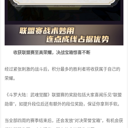
收获联盟赛至高荣耀，决战宝箱惊喜不断
经过紧张刺激的战斗后，积分最多的胜利者将收获属于自己的
荣耀。
《斗罗大陆：武魂觉醒》联盟赛的奖励包括大家喜闻乐见“联盟
勋章”，如提升段位后还有额外的段位奖励，保证你拿到手软。
当全部四周的赛季结束后，还会发放“对决荣誉宝箱”，有机会获