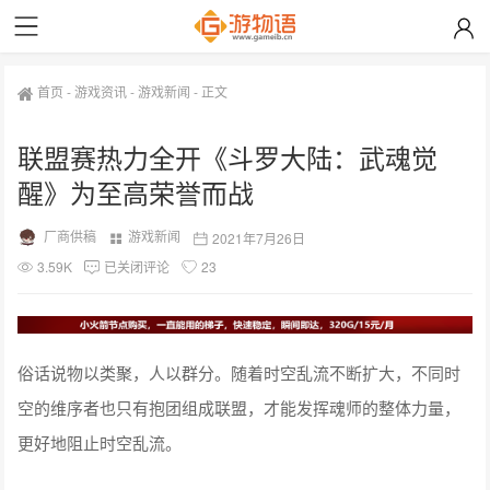
首页
-
游戏资讯
-
游戏新闻
-
正文
联盟赛热力全开《斗罗大陆：武魂觉
醒》为至高荣誉而战
厂商供稿
游戏新闻
2021年7月26日
3.59K
已关闭评论
23
俗话说物以类聚，人以群分。随着时空乱流不断扩大，不同时
空的维序者也只有抱团组成联盟，才能发挥魂师的整体力量，
更好地阻止时空乱流。