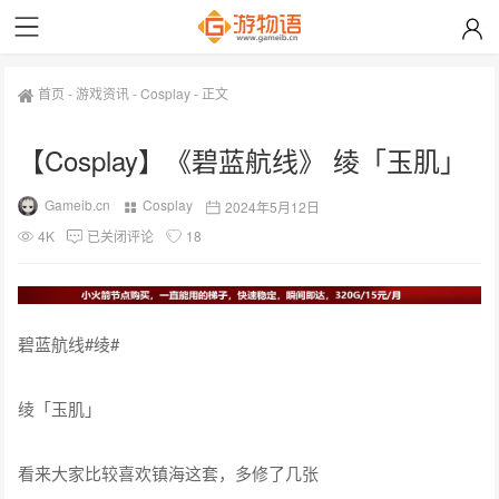
首页
-
游戏资讯
-
Cosplay
-
正文
【Cosplay】《​碧蓝航线》 绫「玉肌」
Gameib.cn
Cosplay
2024年5月12日
4K
已关闭评论
18
碧蓝航线#绫#
绫「玉肌」
看来大家比较喜欢镇海这套，多修了几张