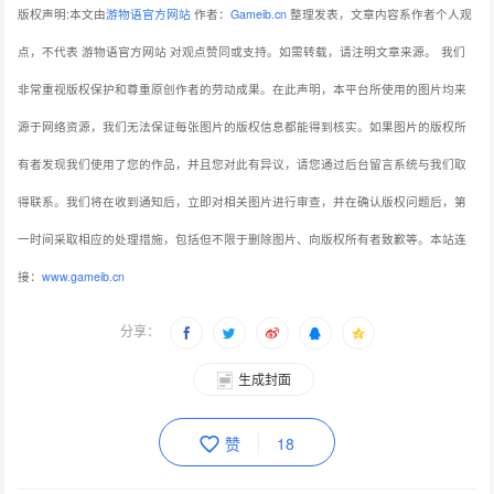
版权声明:本文由
游物语官方网站
作者：
Gameib.cn
整理发表，文章内容系作者个人观
点，不代表 游物语官方网站 对观点赞同或支持。如需转载，请注明文章来源。
我们
非常重视版权保护和尊重原创作者的劳动成果。在此声明，本平台所使用的图片均来
源于网络资源，我们无法保证每张图片的版权信息都能得到核实。如果图片的版权所
有者发现我们使用了您的作品，并且您对此有异议，请您通过后台留言系统与我们取
得联系。我们将在收到通知后，立即对相关图片进行审查，并在确认版权问题后，第
一时间采取相应的处理措施，包括但不限于删除图片、向版权所有者致歉等。本站连
接：
www.gameib.cn
分享：
生成封面
赞
18