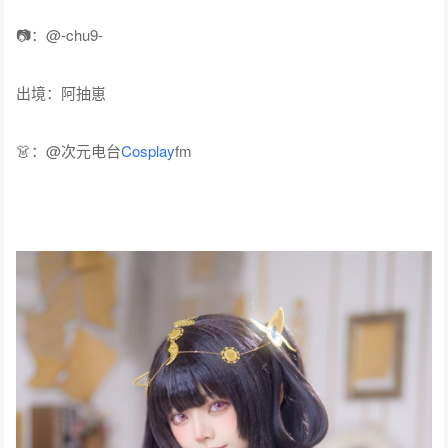
📷：@-chu9-
出境：阿抽崽
👗：@次元电台
Cosplay
fm