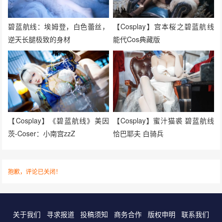
碧蓝航线：埃姆登，白色蕾丝，
【Cosplay】宫本桜之碧蓝航线
逆天长腿极致的身材
能代Cos典藏版
【Cosplay】《碧蓝航线》美因
【Cosplay】蜜汁猫裘 碧蓝航线
茨-Coser：小南宫zzZ
恰巴耶夫 白骑兵
抱歉，评论已关闭！
关于我们
寻求报道
投稿须知
商务合作
版权申明
联系我们