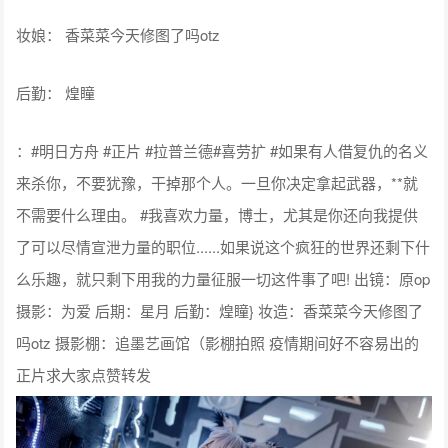
妆娘： 香菜菜今天修图了吗otz
后勤： 煌瞳
：#明日方舟 #正片 #拉普兰德#喜劳扩 #如果有人借复仇的名义
来杀你，不要犹豫，干掉那个人。一旦你决定拿起武器，**就
不需要什么理由。 #我喜欢力量，博士，尤其是你还向我提供
了可以尽情宣泄力量的职位......如果说这个疯狂的世界还剩下什
么乐趣，就只剩下用我的力量征服一切这件事了吧! 出镜：原op
摄影：为爱 后期：星月 后勤：煌瞳} 妆造：香菜菜今天修图了
吗otz 摄影棚：追墨艺画馆（影棚拍照 疫情期间好不容易出的
正片求大家点赞转发