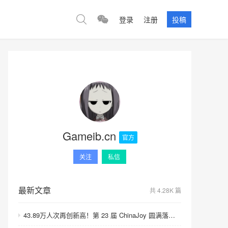
登录
注册
投稿
Gameib.cn
官方
关注
私信
最新文章
共 4.28K 篇
43.89万人次再创新高！第 23 届 ChinaJoy 圆满落幕：感谢有你，共赴这场“与 AI 同游”的盛夏之约