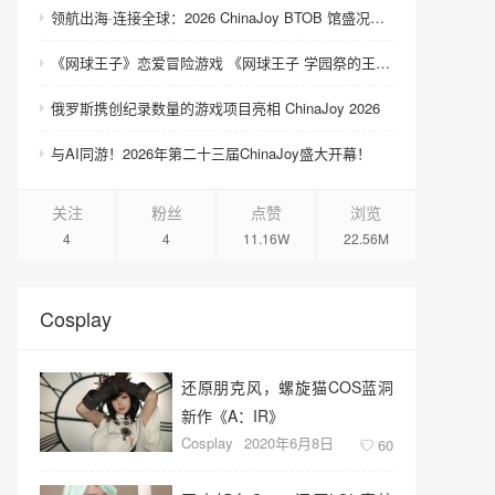
领航出海·连接全球：2026 ChinaJoy BTOB 馆盛况空前
《网球王子》恋爱冒险游戏 《网球王子 学园祭的王子们 ♡-40 and more…》与《网球王子 心跳求生 Tie break ♡game》发售
俄罗斯携创纪录数量的游戏项目亮相 ChinaJoy 2026
与AI同游！2026年第二十三届ChinaJoy盛大开幕！
关注
粉丝
点赞
浏览
4
4
11.16W
22.56M
Cosplay
还原朋克风，螺旋猫COS蓝洞
新作《A：IR》
Cosplay
2020年6月8日
60