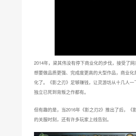
2014年，梁其伟没有停下商业化的步伐，接受了
想要做品质更强、完成度更高的大型作品，商业化
化了。《影之刃》足够赚钱，让灵游坊从十几人一
独立已死到背叛之作都有。
但有趣的是，当2016年《影之刃2》推出了后，《
的关服时刻，还有许多玩家上线告别。