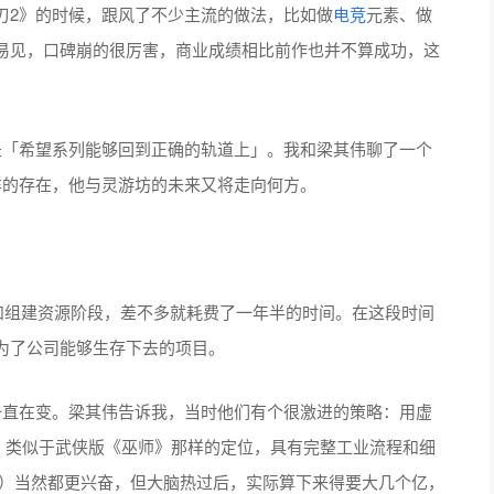
刃2》的时候，跟风了不少主流的做法，比如做
电竞
元素、做
易见，口碑崩的很厉害，商业成绩相比前作也并不算成功，这
是「希望系列能够回到正确的轨道上」。我和梁其伟聊了一个
样的存在，他与灵游坊的未来又将走向何方。
定和组建资源阶段，差不多就耗费了一年半的时间。在这段时间
为了公司能够生存下去的项目。
一直在变。梁其伟告诉我，当时他们有个很激进的策略：用虚
》），类似于武侠版《巫师》那样的定位，具有完整工业流程和细
家）当然都更兴奋，但大脑热过后，实际算下来得要大几个亿，