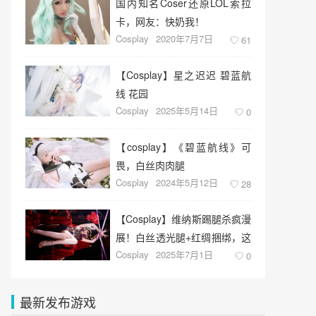
国内知名Coser还原LOL索拉
卡，网友：快奶我！
Cosplay
2020年7月7日
61
【Cosplay】星之迟迟 碧蓝航
线 花园
Cosplay
2025年5月14日
0
【cosplay】《碧蓝航线》可
畏，白丝肉肉腿
Cosplay
2024年5月12日
28
【Cosplay】维纳斯踢腿杀疯漫
展！白丝透光腿+红绸捆绑，这
Cosplay
2025年7月1日
波是纯欲天花板
0
最新发布游戏