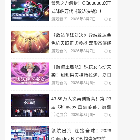
禁忌之力解封！GQuuuuuuX正
式降临万代《敢达决战》！
游戏新闻
2026年8月7日
0
《敢达争锋对决》异端敢达金
色机天照正式参战 双形态演绎
游戏新闻
2026年8月7日
空中战技
0
《航海王启航》S-蛇女心动来
袭！甜甜果实控场拉满，夏日
游戏新闻
2026年8月6日
盛宴开启
0
43.89万人次再创新高！第 23
届 ChinaJoy 圆满落幕：感谢
活动展会
2026年8月6日
有你，共赴这场“与 AI 同游”的
0
盛夏之约
领航出海·连接全球：2026
ChinaJoy BTOB 馆盛况空前