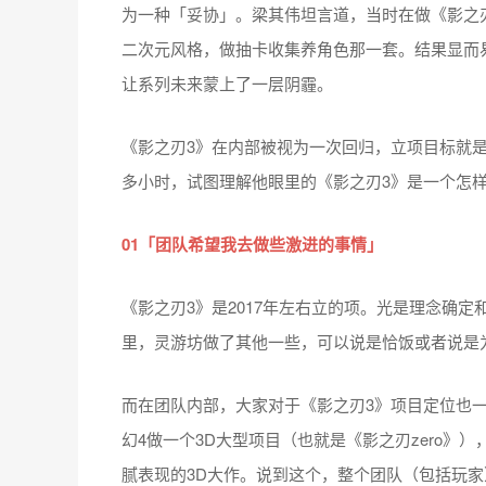
为一种「妥协」。梁其伟坦言道，当时在做《影之
二次元风格，做抽卡收集养角色那一套。结果显而
让系列未来蒙上了一层阴霾。
《影之刃3》在内部被视为一次回归，立项目标就
多小时，试图理解他眼里的《影之刃3》是一个怎
01「团队希望我去做些激进的事情」
《影之刃3》是2017年左右立的项。光是理念确
里，灵游坊做了其他一些，可以说是恰饭或者说是
而在团队内部，大家对于《影之刃3》项目定位也
幻4做一个3D大型项目（也就是《影之刃zero
腻表现的3D大作。说到这个，整个团队（包括玩