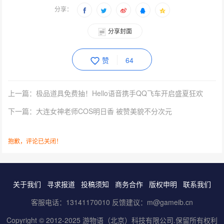
分享：
分享封面
赞
64
上一篇：极品道具免费抽！Hello语音携手QQ飞车开启盛夏狂欢
下一篇：大连女神老师COS明日香 被赞美貌不分次元
抱歉，评论已关闭！
关于我们
寻求报道
投稿须知
商务合作
版权申明
联系我们
客服电话：13141170010 反馈建议：m@gameib.cn
Copyright © 2012-2025
游物语（北京）科技有限公司
.保留所有权利