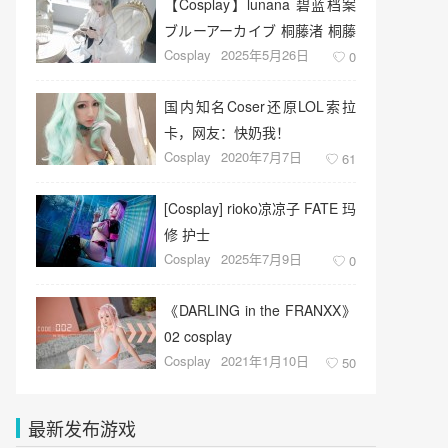
【Cosplay】lunana 碧蓝档案
ブルーアーカイブ 桐藤渚 桐藤
Cosplay
2025年5月26日
ナギサ
0
国内知名Coser还原LOL索拉
卡，网友：快奶我！
Cosplay
2020年7月7日
61
​[Cosplay] rioko凉凉子 FATE 玛
修 护士
Cosplay
2025年7月9日
0
《DARLING in the FRANXX》
02 cosplay
Cosplay
2021年1月10日
50
最新发布游戏