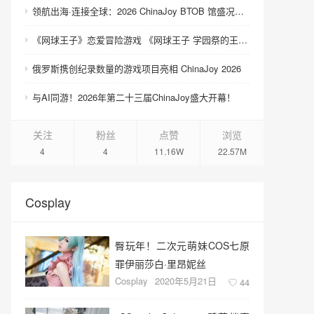
领航出海·连接全球：2026 ChinaJoy BTOB 馆盛况空前
《网球王子》恋爱冒险游戏 《网球王子 学园祭的王子们 ♡-40 and more…》与《网球王子 心跳求生 Tie break ♡game》发售
俄罗斯携创纪录数量的游戏项目亮相 ChinaJoy 2026
与AI同游！2026年第二十三届ChinaJoy盛大开幕！
关注
粉丝
点赞
浏览
4
4
11.16W
22.57M
Cosplay
臀玩年！二次元萌妹COS七原
罪伊丽莎白·里昂妮丝
Cosplay
2020年5月21日
44