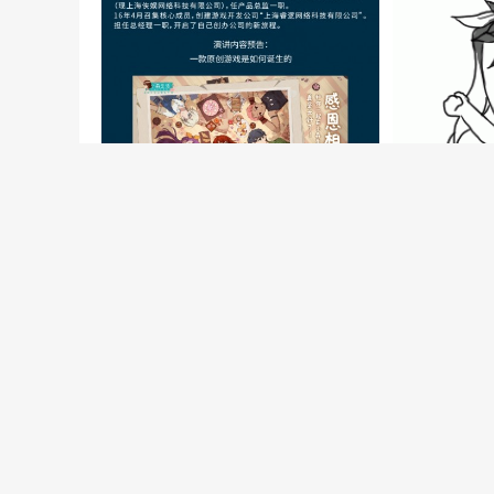
2022中国游戏开发者大会（CGDC）策
2024Chin
略游戏专场部分嘉宾&话题抢先曝光！
办招标开启
发表评论
要发表评论，您必须先
登录
。