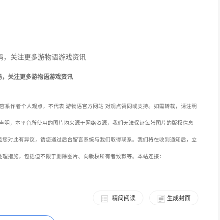
码，关注更多游物语游戏资讯
容系作者个人观点，不代表 游物语官方网站 对观点赞同或支持。如需转载，请注明
声明，本平台所使用的图片均来源于网络资源，我们无法保证每张图片的版权信息
且您对此有异议，请您通过后台留言系统与我们取得联系。我们将在收到通知后，立
处理措施，包括但不限于删除图片、向版权所有者致歉等。本站连接：
精简阅读
生成封面