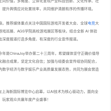
正向价值，多角度、立体化呈现产业科技创新、文化传承、社
，提升舆情应对处置效率，共同维护清朗有序的传播环境。
容。推荐媒体重点关注中国国际游戏开发者大会、全球
电竞
大
巡展、AGS学院高校游戏展区等板块，结合全新 AI 体验
出深度报道打造多角度、有深度的行业宣传报道。
是ChinaJoy举办第二十三周年，希望媒体坚守正确价值导
化融合成果，坚定文化自信；加强与组委会宣传组协同配合，
内数字经济与数字娱乐产业高质量发展态势，共同为展会营造
Joy将在上海新国际博览中心启幕，以AI技术为核心驱动力，面向全
、玩家观众共襄年度产业盛事！