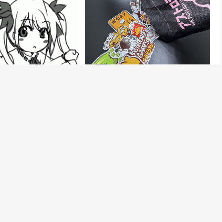
aJoy洛裳华服·新秀大赛全国承
【CJE】抢德比斯头盔同款贴纸 阿狗社
参展2026 ChinaJoy