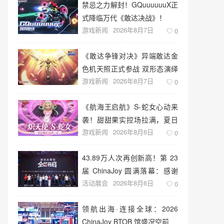
禁忌之力解封！GQuuuuuuX正
式降临万代《敢达决战》！
游戏新闻
2026年8月7日
0
《敢达争锋对决》异端敢达金
色机天照正式参战 双形态演绎
游戏新闻
2026年8月7日
空中战技
0
《航海王启航》S-蛇女心动来
袭！甜甜果实控场拉满，夏日
游戏新闻
2026年8月6日
盛宴开启
0
43.89万人次再创新高！第 23
届 ChinaJoy 圆满落幕：感谢
活动展会
2026年8月6日
有你，共赴这场“与 AI 同游”的
0
盛夏之约
领航出海·连接全球：2026
ChinaJoy BTOB 馆盛况空前