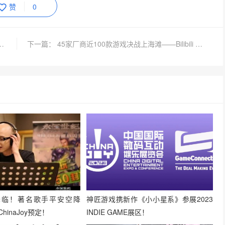
赞
0
设产品征战2026 ChinaJoy！燃动盛夏！
下一篇： 45家厂商近100款游戏决战上海滩——Bilibili World 2026即将开幕
降临！著名歌手平安空降
神匠游戏携新作《小小星系》参展2023
hinaJoy预定！
INDIE GAME展区！