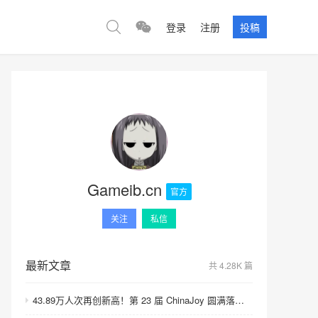
登录
注册
投稿
Gameib.cn
官方
关注
私信
最新文章
共 4.28K 篇
43.89万人次再创新高！第 23 届 ChinaJoy 圆满落幕：感谢有你，共赴这场“与 AI 同游”的盛夏之约