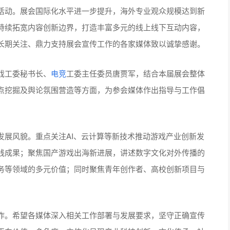
活动。展会国际化水平进一步提升，海外专业观众规模达到新
持续拓宽内容创新边界，打造丰富多元的线上线下互动内容，
长期关注、鼎力支持展会宣传工作的各家媒体致以诚挚感谢。
戏工委秘书长、
电竞
工委主任委员唐贾军，结合本届展会整体
点挖掘及舆论氛围营造等方面，为参会媒体作出指导与工作倡
发展风貌。重点关注AI、云计算等新技术推动游戏产业创新发
践成果；聚焦国产游戏出海新进展，讲述数字文化对外传播的
务等领域的多元价值；同时聚焦青年创作者、高校创新项目与
作。希望各媒体深入相关工作部署与发展要求，坚守正确宣传