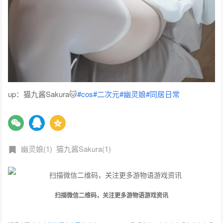
up：
猫九酱
Sakura🐱
#cos
#二次元
#幽灵娘
#同居日常
幽灵娘(1)
猫九酱Sakura(1)
扫描微信二维码，关注更多游物语游戏资讯