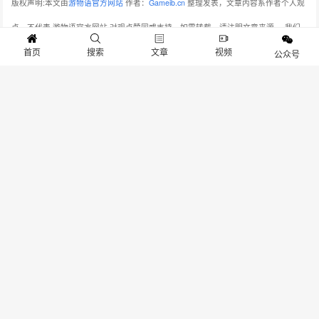
版权声明:本文由
游物语官方网站
作者：
Gameib.cn
整理发表，文章内容系作者个人观
点，不代表 游物语官方网站 对观点赞同或支持。如需转载，请注明文章来源。
我们
非常重视版权保护和尊重原创作者的劳动成果。在此声明，本平台所使用的图片均来
首页
搜索
文章
视频
公众号
源于网络资源，我们无法保证每张图片的版权信息都能得到核实。如果图片的版权所
有者发现我们使用了您的作品，并且您对此有异议，请您通过后台留言系统与我们取
得联系。我们将在收到通知后，立即对相关图片进行审查，并在确认版权问题后，第
一时间采取相应的处理措施，包括但不限于删除图片、向版权所有者致歉等。本站连
接：
www.gameib.cn
分享：
生成封面
赞
0