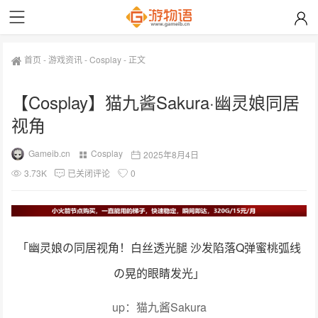
首页
-
游戏资讯
-
Cosplay
-
正文
【Cosplay】猫九酱Sakura·幽灵娘同居
视角
Gameib.cn
Cosplay
2025年8月4日
3.73K
已关闭评论
0
「幽灵娘の同居视角！白丝透光腿 沙发陷落Q弹蜜桃弧线
の晃的眼睛发光」
up：猫九酱Sakura