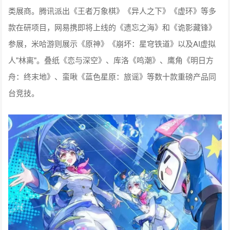
类展商。腾讯派出《王者万象棋》《异人之下》《虚环》等多
款在研项目，网易携即将上线的《遗忘之海》和《诡影藏锋》
参展，米哈游则展示《原神》《崩坏：星穹铁道》以及AI虚拟
人"林离"。叠纸《恋与深空》、库洛《鸣潮》、鹰角《明日方
舟：终末地》、蛮啾《蓝色星原：旅谣》等数十款重磅产品同
台竞技。