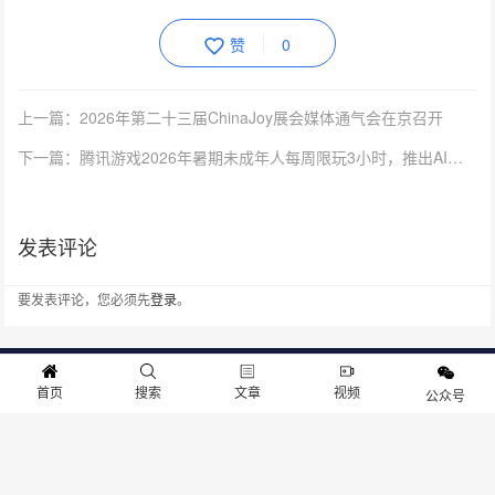
赞
0
上一篇：2026年第二十三届ChinaJoy展会媒体通气会在京召开
下一篇：腾讯游戏2026年暑期未成年人每周限玩3小时，推出AI防沉迷
发表评论
要发表评论，您必须先
登录
。
首页
搜索
文章
视频
关于我们
寻求报道
投稿须知
商务合作
版权申明
联系我们
公众号
客服电话：13141170010 反馈建议：m@gameib.cn
Copyright © 2012-2025
游物语（北京）科技有限公司
.保留所有权利