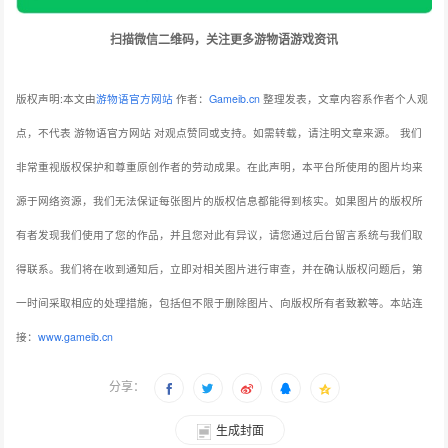
扫描微信二维码，关注更多游物语游戏资讯
版权声明:本文由
游物语官方网站
作者：
Gameib.cn
整理发表，文章内容系作者个人观
点，不代表 游物语官方网站 对观点赞同或支持。如需转载，请注明文章来源。
我们
非常重视版权保护和尊重原创作者的劳动成果。在此声明，本平台所使用的图片均来
源于网络资源，我们无法保证每张图片的版权信息都能得到核实。如果图片的版权所
有者发现我们使用了您的作品，并且您对此有异议，请您通过后台留言系统与我们取
得联系。我们将在收到通知后，立即对相关图片进行审查，并在确认版权问题后，第
一时间采取相应的处理措施，包括但不限于删除图片、向版权所有者致歉等。本站连
接：
www.gameib.cn
分享：
生成封面