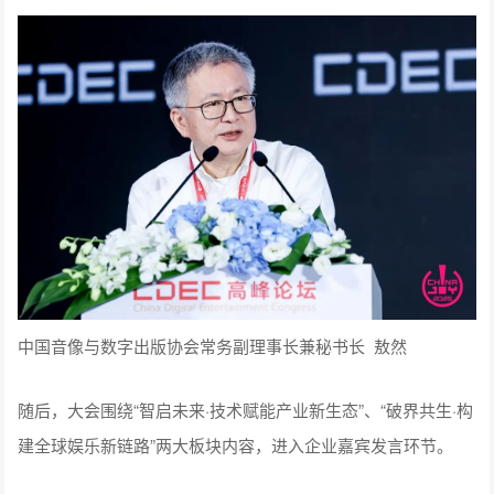
中国音像与数字出版协会常务副理事长兼秘书长 敖然
随后，大会围绕“智启未来·技术赋能产业新生态”、“破界共生·构
建全球娱乐新链路”两大板块内容，进入企业嘉宾发言环节。
腾讯互娱副总裁、腾讯互娱总编辑余睿超先生以《循“新”而动，
向“质”而行，构筑产业发展新生态》为题发表演讲。他结合电子