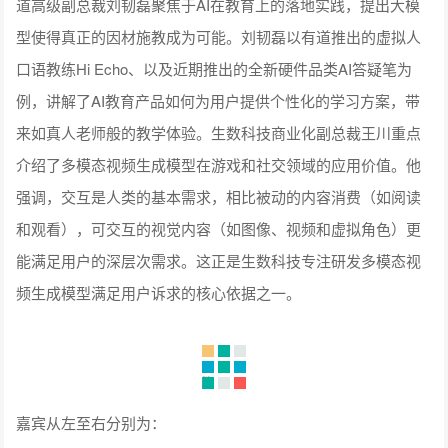
昆仑万维以原创校园模拟手游《猫森学园》为案例，分享了出
海内容向游戏的打造路径。由于开放世界与AI陪伴需求井喷，
昆仑万维提出“人设-对话-记忆-日程-自主行为”五维AI框架，把
NPC升级为数字生命体：大模型驱动个性、记忆、日程与行
为，结合自研Mind蓝图工具实现O(1)性能，支持海量NPC实时
互动。同时，UGC建造系统让玩家在游玩中创造捷径、载具飞
跃、恶作剧等玩法，共建繁荣世界。整套自研方案降低了开放
世界开发门槛，为内容向出海产品提供了可复用的“AI UGC”范
式。
昆仑万维集团高级副总裁 黄新颖
第一场座谈以“AI驱动：数字生活进化论”为主题，由