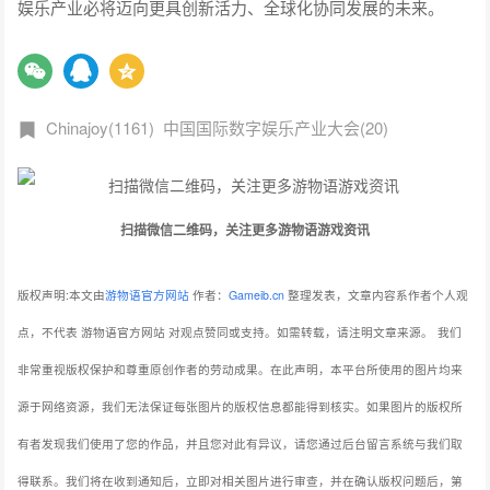
恒星引力尝试了在叙事中融入世界领先的视觉表现体系，以提
升古装剧集在海内外市场的吸引力。Nativex合伙人黄嘉睿指
出，中国文化出海模式正经历深刻变革：营销策略已从“为海外
定制内容”转向以本土成熟文化精品为基础进行目标市场推广。
同时她呼吁国内文化内容生产者转变观念，将海外市场视为战
略要地而非“餐后甜点”，加大资源投入创作具备出海潜力的精品
内容。
嘉宾从左至右分别为：
娱乐资本论创始人 吴立湘
8082audio创始人 徐梧桐
恒星引力副总裁、影视剧策划、制片人王天龙