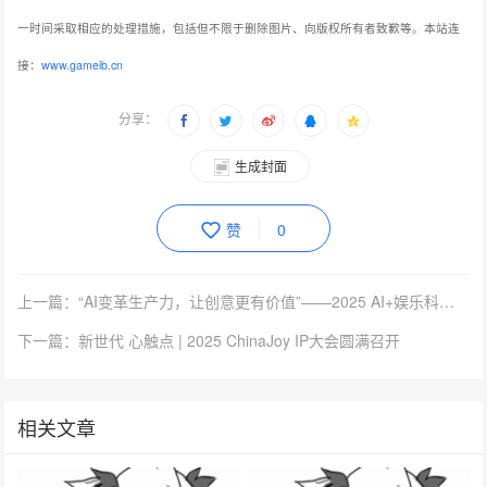
Nativex 合伙人 黄嘉睿
至此，本届CDEC高峰论坛圆满落幕。与会嘉宾的发言与讨
论，为探索数字娱乐产业高质量发展的新路径提供了宝贵经验
与前瞻洞见，显示出数字娱乐产业领军者把握时代脉搏、推动
产业创新的格局与担当。相信在行业同仁的合力推动下，数字
娱乐产业必将迈向更具创新活力、全球化协同发展的未来。
Chinajoy(1161)
中国国际数字娱乐产业大会(20)
扫描微信二维码，关注更多游物语游戏资讯