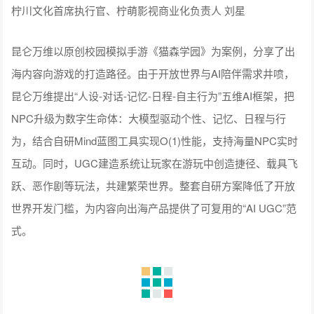
健康、和谐”的虚拟世界，助力行业高质量发展。
平安产险精算师 李苏娟
Thatgamecompany创始人兼创意总监陈星汉发表“为世界做游
戏~如何用情感需求去寻找游戏新天地”主题演讲。陈星汉表示
公司创办的初心是希望改变世界对游戏的看法。他指出此前游
戏的主流是对力量的追求，而一味追逐力量满足会导致玩家的
反社会行为。基于此，陈星汉提出了一个问题：游戏开发者究
竟该放大人性的哪种颜色？他表示游戏开发者是可以进行选择
的，并对此负有责任。游戏开放者应创造值得全球观众尊重，
情感上可触及的内容。陈星汉以自身的游戏接触史和创作史，
讲述了自己对游戏行业发展的思考。陈星汉介绍到，从《云》
《流》《花》到《风之旅人》，Thatgamecompany致力于创作