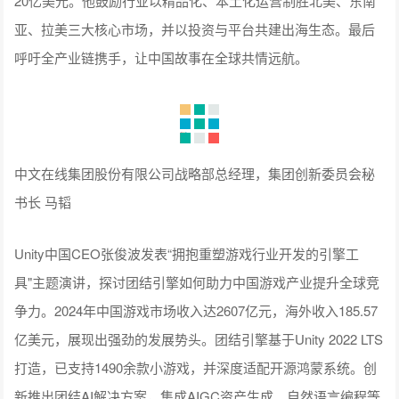
网易雷火市场及营销总经理 黄卓
三七互娱技术中心数据副总裁王传鹏在《让思考者做选择，让
梦想家去创造——AIGC赋能游戏研运》主题演讲中表示，围绕
自主研发的行业大模型“小七”，三七互娱构建了40余种AI能力，
广泛应用于公司各个业务环节。接下来，公司还将积极发挥行
业引领作用，通过自身在AI领域的实践经验与技术成果，与行
业伙伴协同前行。未来，在AI赋能下的高效工作模式，大部分
的繁琐、重复的工作内容将交给AI来执行，而让思考者做选
择，让梦想家去创造。