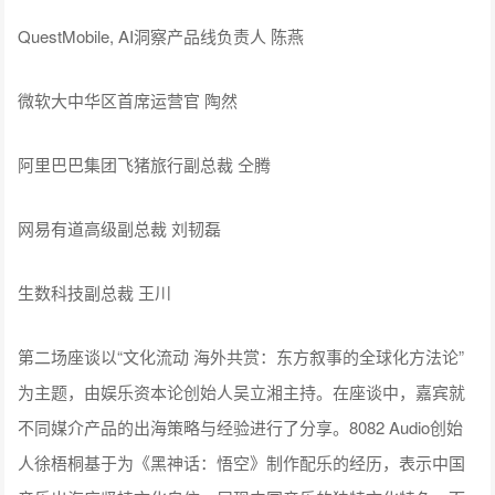
QuestMobile AI洞察产品线负责人陈燕主持。在座谈中，各位
嘉宾聚焦于AI在不同社会生活场景的应用进行了探讨。微软大
中华区首席运营官陶然聚焦于AI在办公场景的应用，指出办公
智能体（Agents）的开发并不只是让员工提效，而是旨在把整
个企业的生产力、流程、系统打通和自动化。在这方面，微软
的定位是搭建安全、合规、高效的企业级智能体平台，扶持所
有的合作伙伴共建开放的智能体网络生态。阿里巴巴集团飞猪
旅行副总裁仝腾聚焦于AI在文旅产业上的应用，指出AI使得文
旅行业满足用户高度个性化需求的潜力被大大激发。仝腾以飞
猪”问一问”AI旅行助手的产品逻辑为例，讲解了如何构建既能满
足高度个性化需求又能保证信息可靠度的专业智能体。网易有
道高级副总裁刘韧磊聚焦于AI在教育上的落地实践，提出大模
型使得真正的因材施教成为可能。刘韧磊以有道推出的虚拟人
口语教练Hi Echo、以及近期推出的全新硬件品类AI答疑笔为