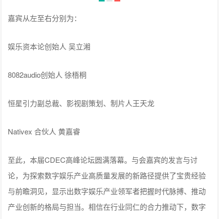
网易有道高级副总裁 刘韧磊
生数科技副总裁 王川
第二场座谈以“文化流动 海外共赏：东方叙事的全球化方法论”
为主题，由娱乐资本论创始人吴立湘主持。在座谈中，嘉宾就
不同媒介产品的出海策略与经验进行了分享。8082 Audio创始
人徐梧桐基于为《黑神话：悟空》制作配乐的经历，表示中国
音乐出海应坚持文化自信，展现中国音乐的独特文化特色，而
不应为迎合海外用户口味过于妥协，其独特的音乐表现收获了
大量海外游戏玩家的喜爱，被视为中国文化特色的代表。在古
装剧集出海方面，恒星引力副总裁、影视剧策划、制片人王天
龙表示，在深入开发中国传统文化、坚持东方美学的基础上，