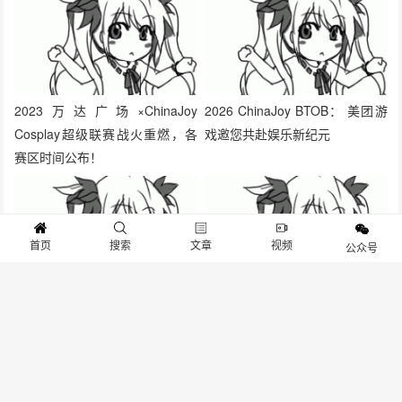
版权声明:本文由
游物语官方网站
作者：
Gameib.cn
整理发表，文章内容系作者个人观
点，不代表 游物语官方网站 对观点赞同或支持。如需转载，请注明文章来源。
我们
非常重视版权保护和尊重原创作者的劳动成果。在此声明，本平台所使用的图片均来
源于网络资源，我们无法保证每张图片的版权信息都能得到核实。如果图片的版权所
有者发现我们使用了您的作品，并且您对此有异议，请您通过后台留言系统与我们取
得联系。我们将在收到通知后，立即对相关图片进行审查，并在确认版权问题后，第
一时间采取相应的处理措施，包括但不限于删除图片、向版权所有者致歉等。本站连
首页
搜索
文章
视频
公众号
接：
www.gameib.cn
分享：
生成封面
赞
0