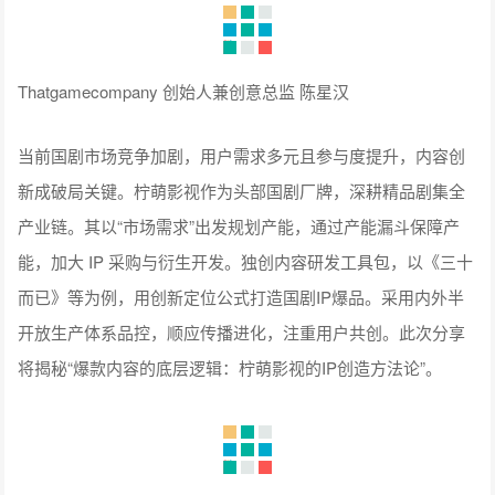
Unity中国CEO 张俊波
西山居副总裁姚喆分享西山居游戏对于海外游戏市场的认识，
并通过《解限机》传递西山居对于文化出海和科技出海的认
知。用“游戏、机甲、科幻、IP打造”作为载体贴合全球用户，实
现全球“破圈”。
西山居副总裁 姚喆
平安产险精算师李苏娟发表“数字资产破局—金融保险护航游戏
产业进阶万亿生态”的主题演讲。她表示，当下正是推动行业加
速发展的关键窗口，国务院、中央办公厅、商务部均有政策引
领游戏产业向高质量发展并鼓励出海。平安作为全球资产规模
及品牌价值第一的保险集团，践行金融科技责任，为游戏产业
提供“场景化、多元化、数字化”赋能，与行业共同打造“绿色、