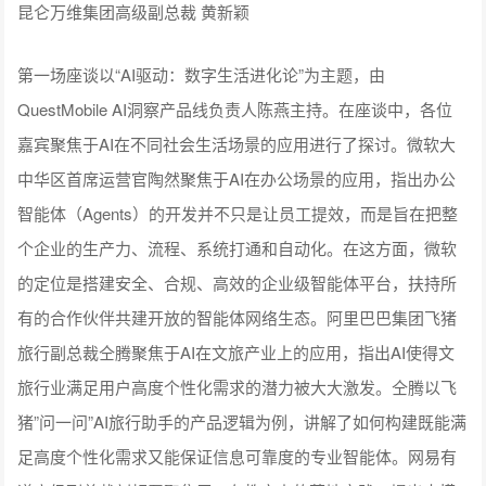
以文艺为核心的游戏品类。最后，陈星汉表示希望有更多能够
广泛触动男女老幼、受大众爱戴的游戏的出现。
Thatgamecompany 创始人兼创意总监 陈星汉
当前国剧市场竞争加剧，用户需求多元且参与度提升，内容创
新成破局关键。柠萌影视作为头部国剧厂牌，深耕精品剧集全
产业链。其以“市场需求”出发规划产能，通过产能漏斗保障产
能，加大 IP 采购与衍生开发。独创内容研发工具包，以《三十
而已》等为例，用创新定位公式打造国剧IP爆品。采用内外半
开放生产体系品控，顺应传播进化，注重用户共创。此次分享
将揭秘“爆款内容的底层逻辑：柠萌影视的IP创造方法论”。
柠川文化首席执行官、柠萌影视商业化负责人 刘星