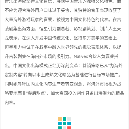
例，讲解了AI教育产品如何为用户提供个性化的学习方案，带
来如真人老师般的教学体验。生数科技商业化副总裁王川重点
介绍了多模态视频生成模型在游戏和社交领域的应用价值。他
强调，交互是人类的基本需求，相比被动的内容消费（如阅读
和观看），可交互的视觉内容（如图像、视频和虚拟角色）更
能满足用户的深层次需求。这正是生数科技专注研发多模态视
频生成模型满足用户诉求的核心依据之一。
嘉宾从左至右分别为：
QuestMobile, AI洞察产品线负责人 陈燕
微软大中华区首席运营官 陶然
阿里巴巴集团飞猪旅行副总裁 仝腾