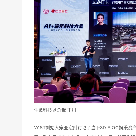
生数科技副总裁 王川
VAST创始人宋亚宸则讨论了当下3D-AIGC娱乐资