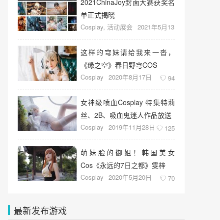
2021ChinaJoy封面大赛获奖名
单正式揭晓
Cosplay
,
活动展会
2021年5月13
日
43
这样的穹妹请给我来一沓，
《缘之空》春日野穹COS
Cosplay
2020年8月17日
94
女神级喷血Cosplay 特集特莉
丝、2B、吸血鬼迷人作品放送
Cosplay
2019年11月28日
125
萌妹脸的御姐！韩国美女
Cos《永远的7日之都》雯梓
Cosplay
2020年5月20日
70
最新发布游戏