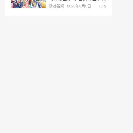
游戏新闻
2026年8月3日
♡-40 and more…》与《网球
0
王子 心跳求生 Tie break
♡game》发售