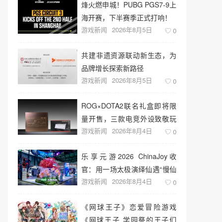
烽火燃申城！PUBG PGS7-9上
海开赛，下半赛季正式打响！
游戏新闻
2026年8月5日
0
共建非遗资源联动新生态，为
品牌增长探索新路径
游戏新闻
2026年8月5日
0
ROG×DOTA2联名礼盒即将限
量开售，三款电竞外设致敬玩
游戏新闻
2026年8月4日
家青春记忆
0
乐享元游2026 ChinaJoy收
官：用一场太极演绎仙遇“慢仙
游戏新闻
2026年8月4日
侠”
0
《网球王子》恋爱冒险游戏
《网球王子 学园祭的王子们