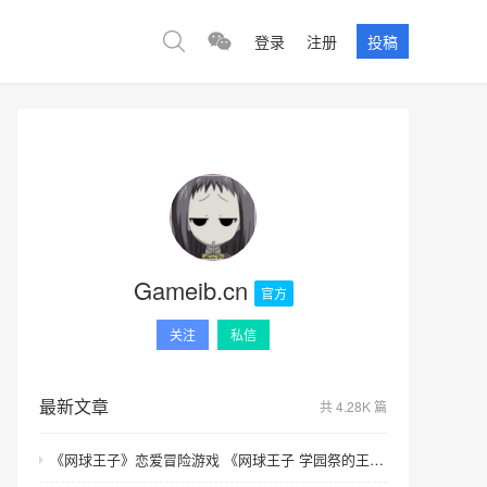
登录
注册
投稿
Gameib.cn
官方
关注
私信
最新文章
共 4.28K 篇
《网球王子》恋爱冒险游戏 《网球王子 学园祭的王子们 ♡-40 and more…》与《网球王子 心跳求生 Tie break ♡game》发售