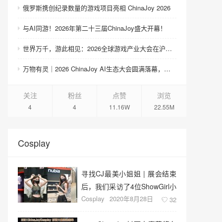
俄罗斯携创纪录数量的游戏项目亮相 ChinaJoy 2026
与AI同游！2026年第二十三届ChinaJoy盛大开幕！
世界万千，游此相见：2026全球游戏产业大会在沪举办
万物有灵｜2026 ChinaJoy AI生态大会圆满落幕，共探AI生态跃迁之路
关注
粉丝
点赞
浏览
4
4
11.16W
22.55M
Cosplay
寻找CJ最美小姐姐 | 展会结束
后，我们采访了4位ShowGirl小
Cosplay
2020年8月28日
姐姐
32