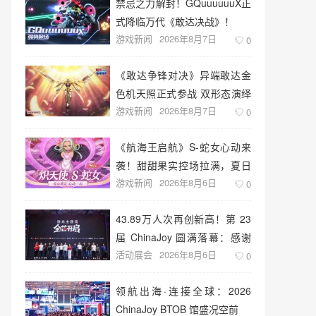
禁忌之力解封！GQuuuuuuX正
式降临万代《敢达决战》！
游戏新闻
2026年8月7日
0
《敢达争锋对决》异端敢达金
色机天照正式参战 双形态演绎
游戏新闻
2026年8月7日
空中战技
0
《航海王启航》S-蛇女心动来
袭！甜甜果实控场拉满，夏日
游戏新闻
2026年8月6日
盛宴开启
0
43.89万人次再创新高！第 23
届 ChinaJoy 圆满落幕：感谢
活动展会
2026年8月6日
有你，共赴这场“与 AI 同游”的
0
盛夏之约
领航出海·连接全球：2026
ChinaJoy BTOB 馆盛况空前