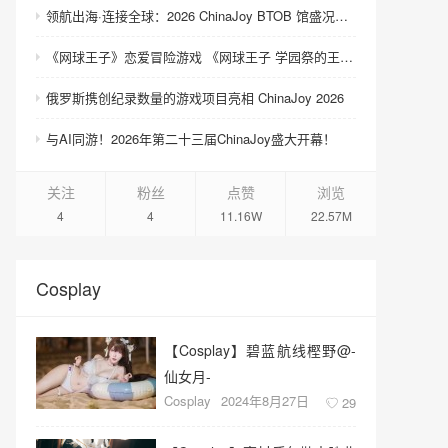
领航出海·连接全球：2026 ChinaJoy BTOB 馆盛况空前
《网球王子》恋爱冒险游戏 《网球王子 学园祭的王子们 ♡-40 and more…》与《网球王子 心跳求生 Tie break ♡game》发售
俄罗斯携创纪录数量的游戏项目亮相 ChinaJoy 2026
与AI同游！2026年第二十三届ChinaJoy盛大开幕！
关注
粉丝
点赞
浏览
4
4
11.16W
22.57M
Cosplay
【Cosplay】碧蓝航线樫野@-
仙女月-
Cosplay
2024年8月27日
29