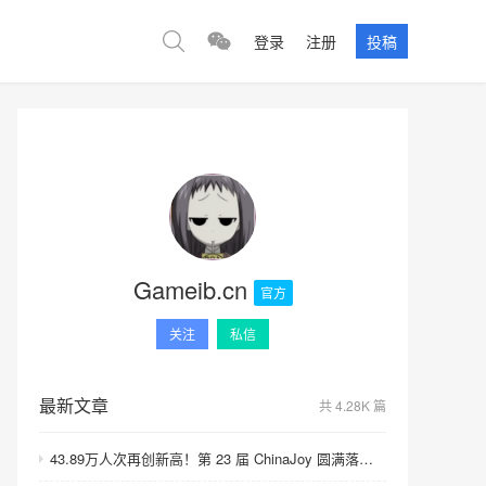
登录
注册
投稿
Gameib.cn
官方
关注
私信
最新文章
共 4.28K 篇
43.89万人次再创新高！第 23 届 ChinaJoy 圆满落幕：感谢有你，共赴这场“与 AI 同游”的盛夏之约