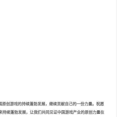
腾讯联合开发运营，以石器时代世界观为背景，融策略、休闲
《石器时代：觉醒》在还原玩法的基础上做了品质升级，并增加
，以此为基础的宠物捕捉、宠物进化、宠物PK让玩家获得养
动会等沉浸式玩法，力图打造一个真实丰富的宠物大世界。游戏
供自由选择、切换的条件。
续举办14年，涵盖了程序、美术、策划、动画、音乐音效等游戏
选拔和表彰优秀游戏制作人以及团队，其中不乏众多研发实力
戏力量取得的优异成绩。本届赛事共设立8项专业组大奖与3项
请大家拭目以待！