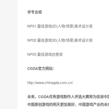
《石器时代：觉醒》是恺英网络旗下王者工作室与
等多种玩法为一身的3D回合制MMORPG游戏。
了新鲜玩法提高可玩性。游戏中有上百种特色宠物
成、策略PK等多维度游戏体验。另外还有宠物运
PC端、手机端双端互通，用户群更广，为玩家提
CGDA优秀游戏制作人评选大赛自2009年起已连
研发的重要领域，致力于推动中国游戏人才储备、
雄厚的知名游戏企业参加，充分展示了中国原创游
非专业组大奖，目前奖项正在有序征集、评选中，
CGDA优秀游戏制作人大赛