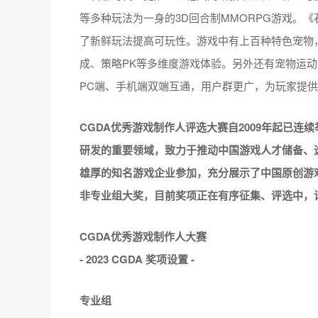
《全民江湖》是恺英网络旗下灯神工作室与贪玩游
与画家梁载贤创作的人气漫画《热血江湖》改编，由M
《全民江湖》在游戏画面展示、玩法设定均采取复
易的摆摊系统，以及能让人回到千禧年体验热血江
《全民江湖》拥有万人同区和多样的特色玩法，当
设定都将重现。其中，玩家可以通过多种途径来提
的属性提升。同时，游戏还引入了取玉符、水晶符
性。此外,还包含交易自由、摆摊、DIY制造系统
扎作为《全民江湖》代言人，娜扎将参与游戏中的