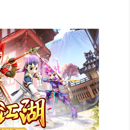
前正式确认，携旗下产品
《全民江湖》《石器时代：觉醒》
等
戏制作团队大奖”、“最佳游戏3D（人物/场景）美术设计奖”、