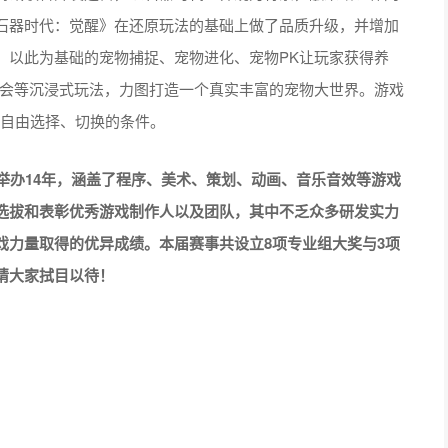
戏携手推出的青春武侠MMORPG手游，根据韩国作家全克瑨
game开发的经典网游《热血江湖online》正版授权。
古还原的设计方向，还原了丰富完整的武功气功系统、自由交
湖的种种玩法。
年的游戏地图、人物职业、披风、武器宠物等等一系列经典的
升自身的装备，包括合成石和强化石的运用，使装备获得额外
和守护符等强力道具，以确保装备升级过程中的成功率和稳定
、时装换装、转职系统等各种创新性玩法。同时，游戏还邀请娜
多个活动和社交互动，与玩家们建立起更紧密的联系，并为玩