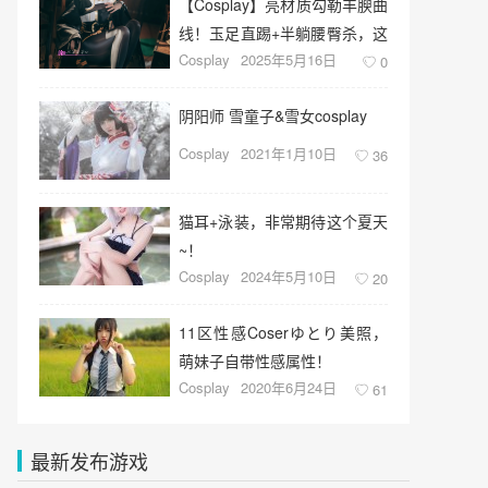
【Cosplay】亮材质勾勒丰腴曲
线！玉足直踢+半躺腰臀杀，这
Cosplay
2025年5月16日
波视觉暴击我跪了
0
阴阳师 雪童子&雪女cosplay
Cosplay
2021年1月10日
36
猫耳+泳装，非常期待这个夏天
~！
Cosplay
2024年5月10日
20
11区性感Coserゆとり美照，
萌妹子自带性感属性！
Cosplay
2020年6月24日
61
最新发布游戏