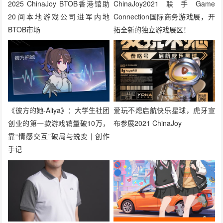
2025 ChinaJoy BTOB香港馆助
ChinaJoy2021联手Game
20间本地游戏公司进军内地
Connection国际商务游戏展，开
BTOB市场
拓全新的独立游戏展区！
《彼方的她-Aliya》：大学生社团
爱玩不熄启航快乐星球，虎牙宣
创业的第一款游戏销量破10万，
布参展2021 ChinaJoy
靠“情感交互”破局与蜕变 | 创作
手记