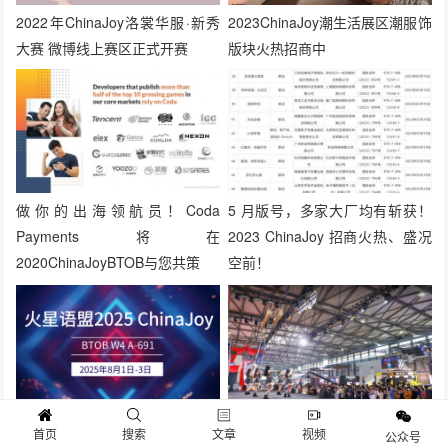
2022年ChinaJoy洛裳华服·新秀
2023ChinaJoy潮生活展区潮服饰
大赛 微博线上赛区正式开赛
版块火热招商中
做你的出海领航员！Coda
5 月版号，多家大厂均有斩获！
Payments将在
2023 ChinaJoy 招商火热、盛况
2020ChinaJoyBTOB与您共策
空前！
2025 ChinaJoy BTOB，火星语
华丽升级！2023 ChinaJoy“智能
首页
搜索
文章
视频
公众号