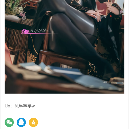
Up：风筝筝筝w