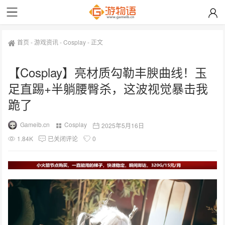
首页
-
游戏资讯
-
Cosplay
-
正文
【Cosplay】亮材质勾勒丰腴曲线！玉
足直踢+半躺腰臀杀，这波视觉暴击我
跪了
Gameib.cn
Cosplay
2025年5月16日
1.84K
已关闭评论
0