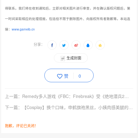
得联系。我们将在收到通知后，立即对相关图片进行审查，并在确认版权问题后，第
一时间采取相应的处理措施，包括但不限于删除图片、向版权所有者致歉等。本站连
接：
www.gameib.cn
分享：
生成封面
赞
0
上一篇：Remedy多人游戏《FBC：Firebreak》受《绝地潜兵2》启发
下一篇：【Cosplay】换个口味，申鹤旗袍黑丝，小姨肉感美腿的视觉暴击！
抱歉，评论已关闭！