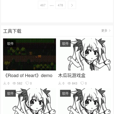
…
467
478
工具下载
更多
软件
软件
《Road of Heart》demo
木瓜玩游戏盒
0
582
0
0
843
0
软件
软件