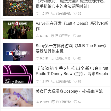
《哈利波特：魔法觉醒》魔法绘卷开启，
携手描绘心中的魔法觉醒时刻！
1.01W
已关闭评论
36
Valve正在开发《Left 4 Dead》系列VR新
作
6.21K
已关闭评论
39
Sony第一方体育游戏《MLB The Show》
要登陆其他主机
9.01K
已关闭评论
42
《侠盗猎车手5》推出全新电台iFruit
Radio由Danny Brown主持，请来Skepta
担任嘉宾
1.21W
已关闭评论
83
美女们大玩湿身Cosplay 小心鼻血直流
2.53W
已关闭评论
57