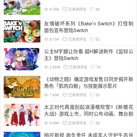
9.76K
已关闭评论
39
友情破坏系列《Bake’n Switch》打怪制
面包宣布登陆Switch
8.15K
已关闭评论
52
公主M字腿让你看 超H解谜新作《监狱公
主》登陆Switch
2.65W
已关闭评论
74
《动物之鬪》确定游戏发售日同步揭开新
角色「肌肉白鲸」与技能展示影片
7.49K
已关闭评论
33
太正时代再度刮起浪漫樱吹雪!!《新樱花
大战》游戏上市，同时公布动画、舞台剧
消息
6.69K
已关闭评论
38
响应新规 肩负责任 未成年人守护生态共