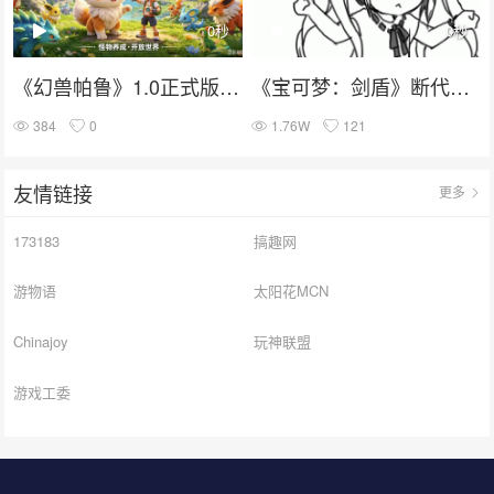
0秒
0秒
《幻兽帕鲁》1.0正式版锁定7月10日上线：怪物养成+开放世界
《宝可梦：剑盾》断代被证实？历代御三家只剩这一只！
384
0
1.76W
121
友情链接
更多
173183
搞趣网
游物语
太阳花MCN
Chinajoy
玩神联盟
游戏工委