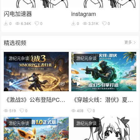
闪电加速器
instagram
0
6.34K
0
0
3.31K
0
精选视频
更多
游纪元杂谈
游纪元杂谈
0秒
0秒
《激战3》公布登陆PC和PS5：MMORPG王者归来，2027年秋季BETA测试。
《穿越火线：潜伏》夏日游戏节全球首曝：虚幻5打造，穿越火线IP的单机叙事野心
519
0
408
0
游纪元杂谈
游纪元杂谈