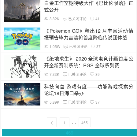
白金工作室期待级大作《巴比伦陨落》正
式公开
8.82K
已关闭评论
41
《Pokemon GO》释出12 月丰富活动情
报预告毕力吉翁将首度降临传说团体战
1.05W
已关闭评论
37
《绝地求生》 2020 全球电竞计画首度公
开全新赛制系统：PGS 全球系列赛
7.33K
已关闭评论
39
科技向善 游戏有度——功能游戏探索分
论坛18日海口举办
5.89K
已关闭评论
37
…
1
465
466