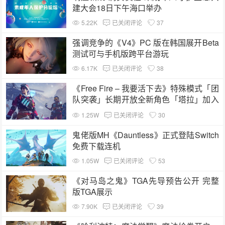
建大会18日下午海口举办
5.22K
已关闭评论
37
强调竞争的《V4》PC 版在韩国展开Beta
测试可与手机版跨平台游玩
6.17K
已关闭评论
38
《Free Fire – 我要活下去》特殊模式「团
队突袭」长期开放全新角色「塔拉」加入
战场
1.25W
已关闭评论
30
鬼佬版MH《Dauntless》正式登陆Switch
免费下载连机
1.05W
已关闭评论
53
《对马岛之鬼》TGA先导预告公开 完整
版TGA展示
7.90K
已关闭评论
39