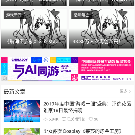
游戏新闻
活动展会
《航海王启航》S-蛇女心动来袭！甜甜果实控场拉满，夏日盛宴开启
43.89万人次再创新高！第 23 届 ChinaJoy 圆满落幕：感谢有你，共赴这场“与 AI 同游”的盛夏之约
最新文章
更多
2019年度中国“游戏十强”盛典：评选花落
谁家19日最终揭晓
5.84K
已关闭评论
36
少女甜美Cosplay《莱莎的炼金工房》