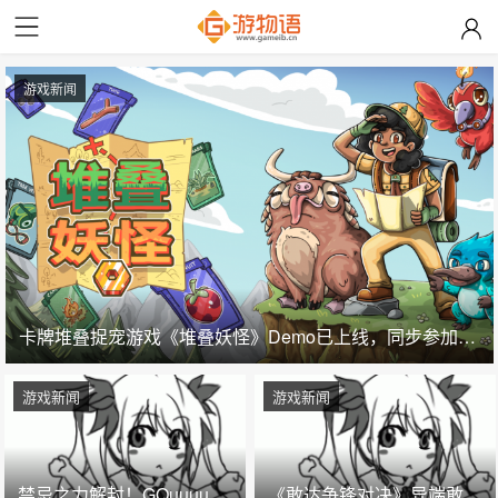
游戏新闻
卡牌堆叠捉宠游戏《堆叠妖怪》Demo已上线，同步参加Steam新品节与核聚变·深圳站
游戏新闻
游戏新闻
禁忌之力解封！GQuuuuuuX正式降临万代《敢达决战》！
《敢达争锋对决》异端敢达金色机天照正式参战 双形态演绎空中战技