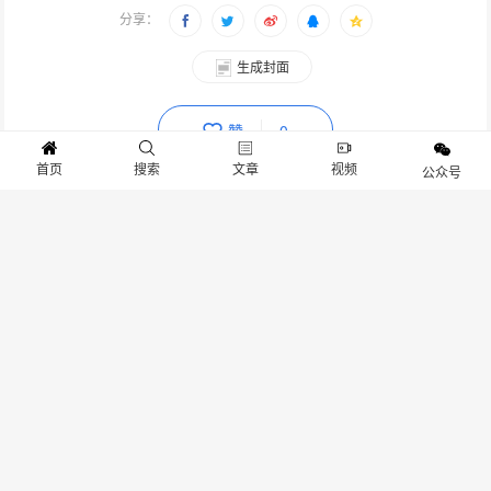
分享：
生成封面
赞
0
首页
搜索
文章
视频
公众号
上一篇：和小姐姐一起上太空：国产射击游戏《领航员计划》新品节免费开玩
下一篇：首批嘉宾揭晓 | 2026 CDEC高峰论坛7月30日上海启幕
发表评论
要发表评论，您必须先
登录
。
关于我们
寻求报道
投稿须知
商务合作
版权申明
联系我们