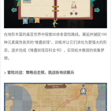
在地形丰富的盖亚世界中探索20余条冒险路线，邂逅并捕捉100
种元素属性各异的“堆叠妖怪”，训练并让它们进化为更强大的形
态，逐步完成《堆叠妖怪百科全书》，实现松木教授的收集梦
想。
> 冒险对战：策略自走棋，挑战各地侦察兵