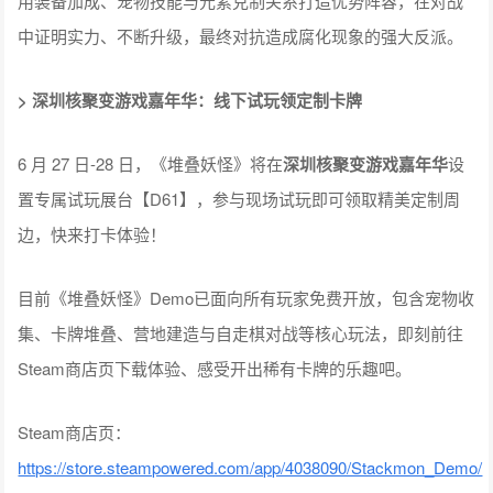
用装备加成、宠物技能与元素克制关系打造优势阵容，在对战
中证明实力、不断升级，最终对抗造成腐化现象的强大反派。
> 深圳核聚变游戏嘉年华：线下试玩领定制卡牌
6 月 27 日-28 日，《堆叠妖怪》将在
深圳核聚变游戏嘉年华
设
置专属试玩展台【D61】，参与现场试玩即可领取精美定制周
边，快来打卡体验！
目前《堆叠妖怪》Demo已面向所有玩家免费开放，包含宠物收
集、卡牌堆叠、营地建造与自走棋对战等核心玩法，即刻前往
Steam商店页下载体验、感受开出稀有卡牌的乐趣吧。
Steam商店页：
https://store.steampowered.com/app/4038090/Stackmon_Demo/