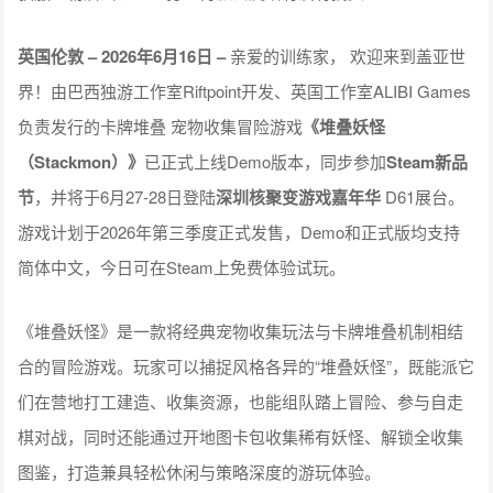
英国伦敦 – 2026年6月16日 –
亲爱的训练家， 欢迎来到盖亚世
界！由巴西独游工作室Riftpoint开发、英国工作室ALIBI Games
负责发行的卡牌堆叠 宠物收集冒险游戏
《堆叠妖怪
（Stackmon）》
已正式上线Demo版本，同步参加
Steam新品
节
，并将于6月27-28日登陆
深圳核聚变游戏嘉年华
D61展台。
游戏计划于2026年第三季度正式发售，Demo和正式版均支持
简体中文，今日可在Steam上免费体验试玩。
《堆叠妖怪》是一款将经典宠物收集玩法与卡牌堆叠机制相结
合的冒险游戏。玩家可以捕捉风格各异的“堆叠妖怪”，既能派它
们在营地打工建造、收集资源，也能组队踏上冒险、参与自走
棋对战，同时还能通过开地图卡包收集稀有妖怪、解锁全收集
图鉴，打造兼具轻松休闲与策略深度的游玩体验。