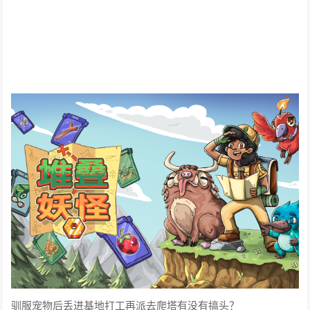
驯服宠物后丢进基地打工再派去爬塔有没有搞头？