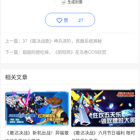
生成封面
赞
27
上一篇：37《裁决战歌》神兵进阶，炼器系统揭秘
下一篇：甜甜的想吃掉，《阴阳师》花鸟卷COS欣赏
相关文章
《敢达决战》新机出战！异端敢
《敢达决战》六月节日福利 限时