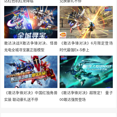
达红色机红龙降临
兑换豪礼不停
敢达决战X敢达争锋对决、怪兽
《敢达争锋对决》6月限定登场
充电全城寻宝赢正版模型
时代最强Ex-S参上
《敢达争锋对决》中国红独角兽
《敢达争锋对决》超限定！ 量子
实装 联动豪礼送不停
00敢达强势登场